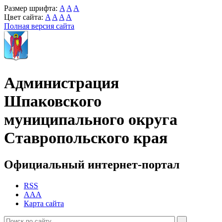
Размер шрифта:
A
A
A
Цвет сайта:
A
A
A
A
Полная версия сайта
Администрация
Шпаковского
муниципального округа
Ставропольского края
Официальный интернет-портал
RSS
AAA
Карта сайта