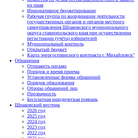
их прав
Инициативное бюджетирование
Рабочая группа по координации деятельности
государственных органов и органов местного
самоуправления Шпаковского муниципального
округа ставропольского края при осуществлении
регистрации (учёта) избирателей
Муниципальный контроль
Открытый бюджет
Карта энергосервисного контракта г. Михайловск"
Обращения
Отправить письмо
Порядок и время приема
Установленные формы обращений
Порядок обжалования
Обзоры обращений лиц
Прозрачность
Бесплатная юридическая помощь
Шпаковский вестник
2026 год
2025 год
2024 год
2023 год
2022 год