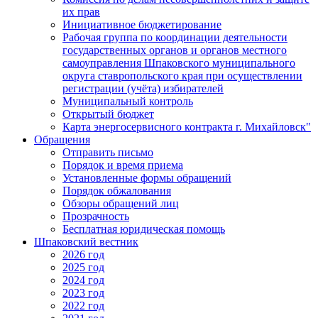
их прав
Инициативное бюджетирование
Рабочая группа по координации деятельности
государственных органов и органов местного
самоуправления Шпаковского муниципального
округа ставропольского края при осуществлении
регистрации (учёта) избирателей
Муниципальный контроль
Открытый бюджет
Карта энергосервисного контракта г. Михайловск"
Обращения
Отправить письмо
Порядок и время приема
Установленные формы обращений
Порядок обжалования
Обзоры обращений лиц
Прозрачность
Бесплатная юридическая помощь
Шпаковский вестник
2026 год
2025 год
2024 год
2023 год
2022 год