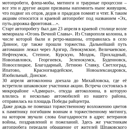
мотопробеги, флеш-мобы, митинги и траурные процессии –
все эти и другие акции призваны напомнить ныне живущим,
что подвиг их отцов, дедов и прадедов помнят и чтят. К таким
акциям относится и краевой автопробег под названием «Эх,
путь-дорожка фронтовая…».
Старт автопробегу был дан 23 апреля в краевой столице возле
мемориала «Огонь Вечной Славы». Из Ставрополя колонна, в
числе которой были и ретро-машины, отправилась в село
Дивное, где также прошли торжества. Дальнейший путь
автомашин лежал через Арзгир, Левокумское, Величаевское,
Нефтекумск, Степное, Курскую, Моздок, Прохладный,
Новопавловск, Георгиевск, Зеленокумск, Буденновск,
Новоселицкое, Благодарный, Летнюю Ставку, Светлоград,
Ипатово, Красногвардейское, Новоалександровск,
Изобильный, Донское.
30 апреля автоколонна доехала до Михайловска, где её
встретили шпаковские участники акции. Встреча состоялась в
микрорайоне «Адмирал», откуда автоколонна, в которую
влились и несколько автомобилей из нашего района,
отправилась на площадь Победы райцентра.
Даже дождь не помешал торжественному возложению цветов
к памятнику погибшим воинам и торжественному митингу,
на котором звучали слова благодарности в адрес ветеранов
войны, поздравлений и пожеланий. Здесь же участникам
автопробега передали обращение от жителей Шпаковского