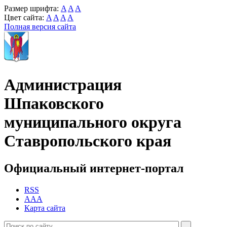
Размер шрифта:
A
A
A
Цвет сайта:
A
A
A
A
Полная версия сайта
Администрация
Шпаковского
муниципального округа
Ставропольского края
Официальный интернет-портал
RSS
AAA
Карта сайта