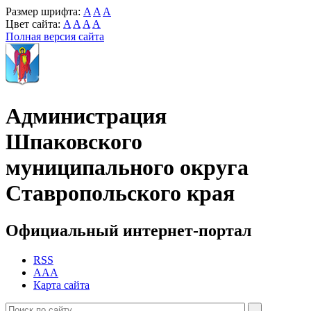
Размер шрифта:
A
A
A
Цвет сайта:
A
A
A
A
Полная версия сайта
Администрация
Шпаковского
муниципального округа
Ставропольского края
Официальный интернет-портал
RSS
AAA
Карта сайта