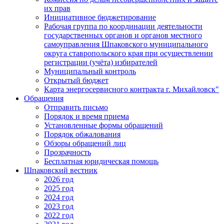
их прав
Инициативное бюджетирование
Рабочая группа по координации деятельности
государственных органов и органов местного
самоуправления Шпаковского муниципального
округа ставропольского края при осуществлении
регистрации (учёта) избирателей
Муниципальный контроль
Открытый бюджет
Карта энергосервисного контракта г. Михайловск"
Обращения
Отправить письмо
Порядок и время приема
Установленные формы обращений
Порядок обжалования
Обзоры обращений лиц
Прозрачность
Бесплатная юридическая помощь
Шпаковский вестник
2026 год
2025 год
2024 год
2023 год
2022 год