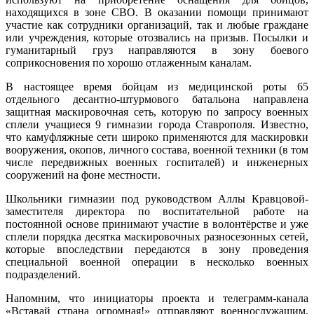
находящихся в зоне СВО. В оказании помощи принимают
участие как сотрудники организаций, так и любые граждане
или учреждения, которые отозвались на призыв. Посылки и
гуманитарный груз направляются в зону боевого
соприкосновения по хорошо отлаженным каналам.
В настоящее время бойцам из медицинской роты 65
отдельного десантно-штурмового батальона направлена
защитная маскировочная сеть, которую по запросу военных
сплели учащиеся 9 гимназии города Ставрополя. Известно,
что камуфляжные сети широко применяются для маскировки
вооружения, окопов, личного состава, военной техники (в том
числе передвижных военных госпиталей) и инженерных
сооружений на фоне местности.
Школьники гимназии под руководством Аллы Кравцовой-
заместителя директора по воспитательной работе на
постоянной основе принимают участие в волонтёрстве и уже
сплели порядка десятка маскировочных разносезонных сетей,
которые впоследствии передаются в зону проведения
специальной военной операции в несколько военных
подразделений.
Напомним, что инициаторы проекта и телеграмм-канала
«Вставай страна огромная!» отправляют военнослужащим,