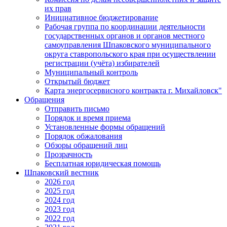
их прав
Инициативное бюджетирование
Рабочая группа по координации деятельности
государственных органов и органов местного
самоуправления Шпаковского муниципального
округа ставропольского края при осуществлении
регистрации (учёта) избирателей
Муниципальный контроль
Открытый бюджет
Карта энергосервисного контракта г. Михайловск"
Обращения
Отправить письмо
Порядок и время приема
Установленные формы обращений
Порядок обжалования
Обзоры обращений лиц
Прозрачность
Бесплатная юридическая помощь
Шпаковский вестник
2026 год
2025 год
2024 год
2023 год
2022 год