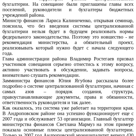
бухгалтерии. На совещание были приглашены главы всех
поселений, руководители и бухгалтеры бюджетных
учреждений района.
Министр финансов Лариса Калиниченко, открывая семинар,
пояснила, что без введения системы централизованной
бухгалтерии нельзя будет в будущем реализовать нормы
федерального законодательства. Поэтому это новшество - не
рекомендация министерства, а обязательный проект,
реализовывать который нужно будет с начала следующего
года.
Глава администрации района Владимир Ростегаев призвал
участников совещания серьезно отнестись к этому вопросу,
активно участвовать в обсуждении, задавать вопросы,
внимательно слушать рекомендации.
Замминистра финансов Юлия Ягубова рассказала более
подробно о системе централизованной бухгалтерии, начиная с
самых азов – порядок создания, структура,
правоустанавливающие документы, права и обязанности,
ответственность руководителя и так далее.
Как оказалось, эта система уже работает на территории края.
В Андроповском районе она успешно функционирует еще с
2007 года и обслуживает 53 организации. Главный бухгалтер
министерства финансов Светлана Мармуз на этом примере
показала основные плюсы централизованной бухгалтерии.
Только за 2007 год Андроповский муниципалитет вернул 430