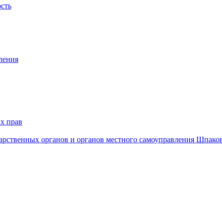
ость
ления
х прав
дарственных органов и органов местного самоуправления Шпако