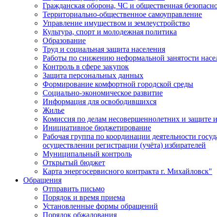
Гражданская оборона, ЧС и общественная безопасн
Территориально-общественное самоуправление
Управление имуществом и землеустройство
Культура, спорт и молодежная политика
Образование
Труд и социальная защита населения
Работы по снижению неформальной занятости насе
Контроль в сфере закупок
Защита персональных данных
Формирование комфортной городской среды
Социально-экономическое развитие
Информация для освободившихся
Жилье
Комиссия по делам несовершеннолетних и защите и
Инициативное бюджетирование
Рабочая группа по координации деятельности госу
осуществлении регистрации (учёта) избирателей
Муниципальный контроль
Открытый бюджет
Карта энергосервисного контракта г. Михайловск"
Обращения
Отправить письмо
Порядок и время приема
Установленные формы обращений
Порядок обжалования