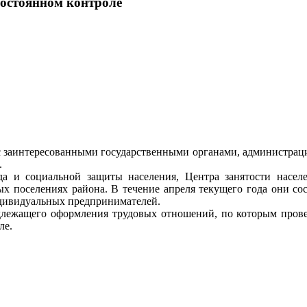
постоянном контроле
 с заинтересованными государственными органами, администрац
.
да и социальной защиты населения, Центра занятости насел
ых поселениях района. В течение апреля текущего года они с
ндивидуальных предпринимателей.
длежащего оформления трудовых отношений, по которым провед
ле.