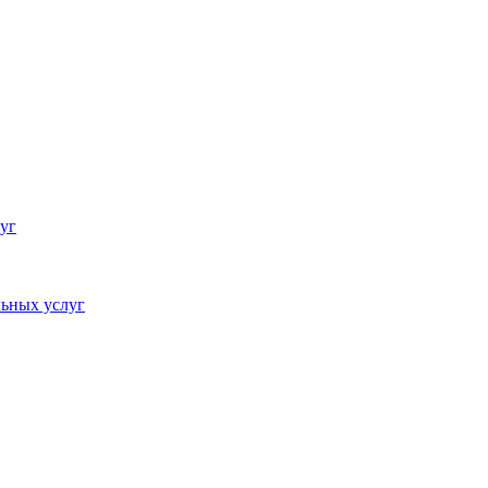
уг
ьных услуг