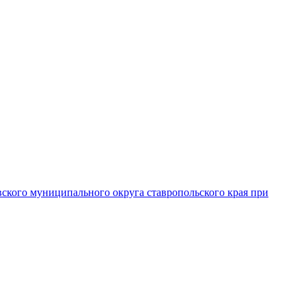
вского муниципального округа ставропольского края при