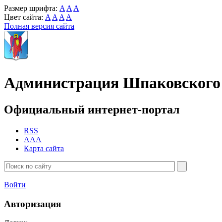
Размер шрифта:
A
A
A
Цвет сайта:
A
A
A
A
Полная версия сайта
Администрация Шпаковского 
Официальный интернет-портал
RSS
AAA
Карта сайта
Войти
Авторизация