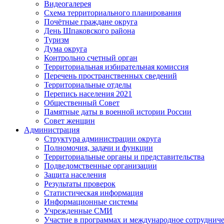
Видеогалерея
Схема территориального планирования
Почётные граждане округа
День Шпаковского района
Туризм
Дума округа
Контрольно счетный орган
Территориальная избирательная комиссия
Перечень пространственных сведений
Территориальные отделы
Перепись населения 2021
Общественный Совет
Памятные даты в военной истории России
Совет женщин
Администрация
Структура администрации округа
Полномочия, задачи и функции
Территориальные органы и представительства
Подведомственные организации
Защита населения
Результаты проверок
Статистическая информация
Информационные системы
Учрежденные СМИ
Участие в программах и международное сотруднич