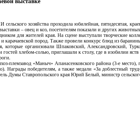
аевой выставке
ельского хозяйства проходила юбилейная, пятидесятая, краева
выставки – овец и коз, посетителям показали и других животны
дником для жителей края. На сцене выступали творческие кол
 и карачаевской пород. Также провели конкурс блюд из баранины
я, которые организовали Шпаковский, Александровский, Тур
гостей хлебом-солью, приглашали к столу, где в изобилии яств 
ироги.
оз-племзавод «Маныч» Апанасенковского района (3-е место), пл
то). Награды победителям, а также медали «За доблестный тр
тель Думы Ставропольского края Юрий Белый, министр сельског