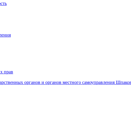
ость
ления
х прав
дарственных органов и органов местного самоуправления Шпако