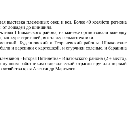
я выставка племенных овец и коз. Более 40 хозяйств региона
х: от лошадей до шиншилл.
лективы Шпаковского района, на манеже организовали выводку
, конкурс стригалей, выставку сельхозтехники.
кменский, Буденновский и Георгиевский районы. Шпаковские
были и вареники с картошкой, и огурчики соленые, и баранина
емзавод «Вторая Пятилетка» Ипатовского района (2-е место),
уд» лучшим работникам овцеводческой отрасли вручили первый
о хозяйства края Александр Мартычев.