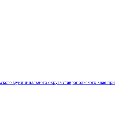
вского муниципального округа ставропольского края при