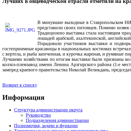
Лучших в овцеводческой отрасли отметили на кр
В минувшие выходные в Ставропольском НИИ с
представили своих питомцев. Помимо хозяек 
Традиционно выставка стала настоящим праз
лошадей арабской, ахалтекинской, английской
Порадовали участников выставки и подворь
гостеприимные красавицы в национальных костюмах встречали 
с вертела, и рыба запеченная, и курочка жареная, и румяные п
Лучшими хозяйствами по итогам выставки были признаны колх
колхоз-племзавод имени Ленина Арзгирского района (1-е мес
зампред краевого правительства Николай Великдань, председа
Возврат к списку
Информация
Структура администрации округа
Руководство
Подразделения администрации
Полномочия, задачи и функции
Территориальные органы и представительства