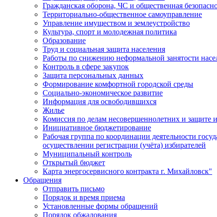
Гражданская оборона, ЧС и общественная безопасн
Территориально-общественное самоуправление
Управление имуществом и землеустройство
Культура, спорт и молодежная политика
Образование
Труд и социальная защита населения
Работы по снижению неформальной занятости насе
Контроль в сфере закупок
Защита персональных данных
Формирование комфортной городской среды
Социально-экономическое развитие
Информация для освободившихся
Жилье
Комиссия по делам несовершеннолетних и защите и
Инициативное бюджетирование
Рабочая группа по координации деятельности госу
осуществлении регистрации (учёта) избирателей
Муниципальный контроль
Открытый бюджет
Карта энергосервисного контракта г. Михайловск"
Обращения
Отправить письмо
Порядок и время приема
Установленные формы обращений
Порядок обжалования