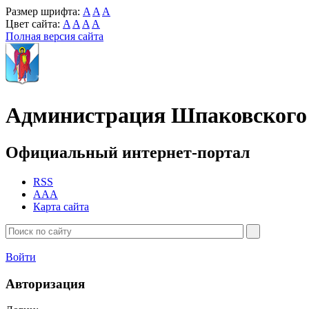
Размер шрифта:
A
A
A
Цвет сайта:
A
A
A
A
Полная версия сайта
Администрация Шпаковского 
Официальный интернет-портал
RSS
AAA
Карта сайта
Войти
Авторизация