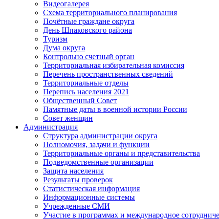
Видеогалерея
Схема территориального планирования
Почётные граждане округа
День Шпаковского района
Туризм
Дума округа
Контрольно счетный орган
Территориальная избирательная комиссия
Перечень пространственных сведений
Территориальные отделы
Перепись населения 2021
Общественный Совет
Памятные даты в военной истории России
Совет женщин
Администрация
Структура администрации округа
Полномочия, задачи и функции
Территориальные органы и представительства
Подведомственные организации
Защита населения
Результаты проверок
Статистическая информация
Информационные системы
Учрежденные СМИ
Участие в программах и международное сотруднич