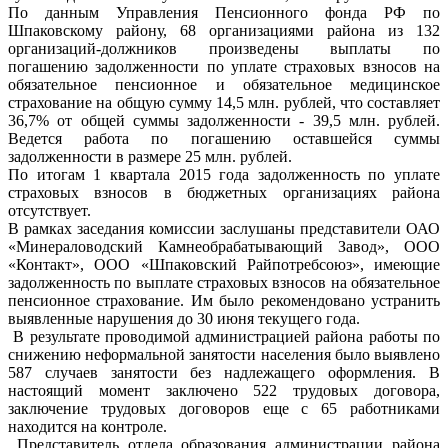
По данным Управления Пенсионного фонда РФ по
Шпаковскому району, 68 организациями района из 132
организаций-должников произведены выплаты по
погашению задолженности по уплате страховых взносов на
обязательное пенсионное и обязательное медицинское
страхование на общую сумму 14,5 млн. рублей, что составляет
36,7% от общей суммы задолженности - 39,5 млн. рублей.
Ведется работа по погашению оставшейся суммы
задолженности в размере 25 млн. рублей.
По итогам 1 квартала 2015 года задолженность по уплате
страховых взносов в бюджетных организациях района
отсутствует.
В рамках заседания комиссии заслушаны представители ОАО
«Минераловодский Камнеобрабатывающий Завод», ООО
«Контакт», ООО «Шпаковский Райпотребсоюз», имеющие
задолженность по выплате страховых взносов на обязательное
пенсионное страхование. Им было рекомендовано устранить
выявленные нарушения до 30 июня текущего года.
В результате проводимой администрацией района работы по
снижению неформальной занятости населения было выявлено
587 случаев занятости без надлежащего оформления. В
настоящий момент заключено 522 трудовых договора,
заключение трудовых договоров еще с 65 работниками
находится на контроле.
Представитель отдела образования администрации района