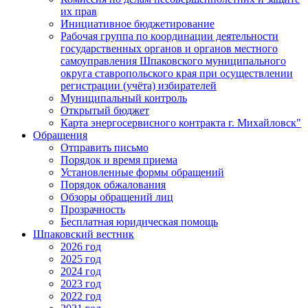
их прав
Инициативное бюджетирование
Рабочая группа по координации деятельности
государственных органов и органов местного
самоуправления Шпаковского муниципального
округа ставропольского края при осуществлении
регистрации (учёта) избирателей
Муниципальный контроль
Открытый бюджет
Карта энергосервисного контракта г. Михайловск"
Обращения
Отправить письмо
Порядок и время приема
Установленные формы обращений
Порядок обжалования
Обзоры обращений лиц
Прозрачность
Бесплатная юридическая помощь
Шпаковский вестник
2026 год
2025 год
2024 год
2023 год
2022 год