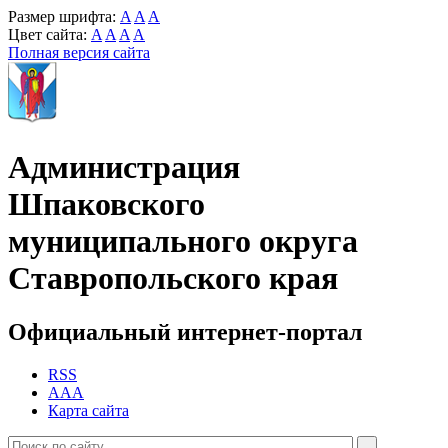
Размер шрифта:
A
A
A
Цвет сайта:
A
A
A
A
Полная версия сайта
Администрация
Шпаковского
муниципального округа
Ставропольского края
Официальный интернет-портал
RSS
AAA
Карта сайта