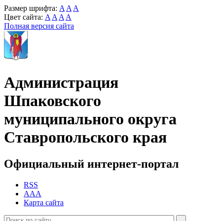
Размер шрифта:
A
A
A
Цвет сайта:
A
A
A
A
Полная версия сайта
Администрация
Шпаковского
муниципального округа
Ставропольского края
Официальный интернет-портал
RSS
AAA
Карта сайта