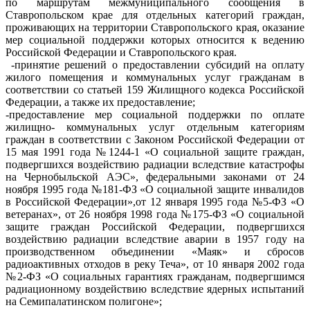
по маршрутам межмуниципального сообщения в
Ставропольском крае для отдельных категорий граждан,
проживающих на территории Ставропольского края, оказание
мер социальной поддержки которых относится к ведению
Российской Федерации и Ставропольского края.
-принятие решений о предоставлении субсидий на оплату
жилого помещения и коммунальных услуг гражданам в
соответствии со статьей 159 Жилищного кодекса Российской
Федерации, а также их предоставление;
-предоставление мер социальной поддержки по оплате
жилищно- коммунальных услуг отдельным категориям
граждан в соответствии с Законом Российской Федерации от
15 мая 1991 года №1244-1 «О социальной защите граждан,
подвергшихся воздействию радиации вследствие катастрофы
на Чернобыльской АЭС», федеральными законами от 24
ноября 1995 года №181-ФЗ «О социальной защите инвалидов
в Российской Федерации»,от 12 января 1995 года №5-ФЗ «О
ветеранах», от 26 ноября 1998 года №175-ФЗ «О социальной
защите граждан Российской Федерации, подвергшихся
воздействию радиации вследствие аварии в 1957 году на
производственном объединении «Маяк» и сбросов
радиоактивных отходов в реку Теча», от 10 января 2002 года
№2-ФЗ «О социальных гарантиях гражданам, подвергшимся
радиационному воздействию вследствие ядерных испытаний
на Семипалатинском полигоне»;