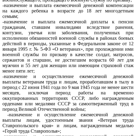
-назначение и выплата ежемесячной денежной компенсации
на каждого ребенка в возрасте до 18 лет многодетным
семьям;
-назначение и выплата ежемесячной доплаты к пенсии
гражданам, ставшим инвалидами вследствие ранения,
контузии, увечья или заболевания, полученных при
исполнении обязанностей военной службы в районах боевых
действий в периоды, указанные в Федеральном законе от 12
января 1995 г. № 5-ФЗ «О ветеранах», при прохождении ими
военной службы по призыву в качестве солдат, матросов,
сержантов и старшин, не достигшим возраста 60 лет для
мужчин и 55 лет для женщин или имеющим страховой стаж
менее пяти лет;
-назначение и осуществление ежемесячной денежной
выплаты ветеранам труда и лицам, проработавшим в тылу в
период с 22 июня 1941 года по 9 мая 1945 года не менее шести
месяцев, исключая период работы на временно
оккупированных территориях СССР, либо награжденным
орденами или медалями СССР за самоотверженный труд в
период Великой Отечественной войны;
-назначение и осуществление ежемесячной денежной
выплаты лицам, удостоенным звания «Ветеран труда
Ставропольского края» и лицам, награжденным медалью
«Герой труда Ставрополья»;