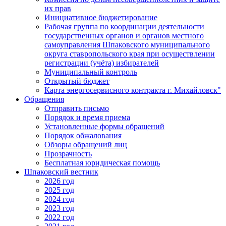
их прав
Инициативное бюджетирование
Рабочая группа по координации деятельности
государственных органов и органов местного
самоуправления Шпаковского муниципального
округа ставропольского края при осуществлении
регистрации (учёта) избирателей
Муниципальный контроль
Открытый бюджет
Карта энергосервисного контракта г. Михайловск"
Обращения
Отправить письмо
Порядок и время приема
Установленные формы обращений
Порядок обжалования
Обзоры обращений лиц
Прозрачность
Бесплатная юридическая помощь
Шпаковский вестник
2026 год
2025 год
2024 год
2023 год
2022 год