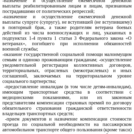
-назначение и осуществление ежемесячной денежной
выплаты реабилитированным лицам и лицам, признанным
пострадавшими от политических репрессий;
-назначение и осуществление ежемесячной денежной
выплаты супруге (супругу), не вступившей (не вступившему)
в повторный брак, а также родителям ветерана боевых
действий из числа военнослужащих и лиц, указанных в
подпунктах 1-4 пункта 1 статьи 3 Федерального закона «О
ветеранах», погибшего при исполнении обязанностей
военной службы;
-оказание государственной социальной помощи малоимущим
семьям и одиноко проживающим гражданам; -осуществление
уведомительной регистрации коллективных договоров,
территориальных, отраслевых (межотраслевых) и иных
соглашений, заключаемых на территориальном уровне
социального партнерства;
-предоставление инвалидам (в том числе детям-инвалидам),
имеющим транспортные средства в соответствии с
медицинскими показаниями, или их законным
представителям компенсации страховых премий по договору
обязательного страхования гражданской ответственности
владельцев транспортных средств;
-прием документов и назначение компенсации стоимости
проезда по социальной необходимости на пассажирском
автомобильном транспорте общего пользования (кроме такси)