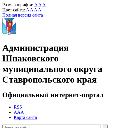
Размер шрифта:
A
A
A
Цвет сайта:
A
A
A
A
Полная версия сайта
Администрация
Шпаковского
муниципального округа
Ставропольского края
Официальный интернет-портал
RSS
AAA
Карта сайта