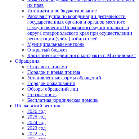
их прав
Инициативное бюджетирование
Рабочая группа по координации деятельности
государственных органов и органов местного
самоуправления Шпаковского муниципального
округа ставропольского края при осуществлении
регистрации (учёта) избирателей
Муниципальный контроль
Открытый бюджет
Карта энергосервисного контракта г. Михайловск"
Обращения
Отправить письмо
Порядок и время приема
Установленные формы обращений
Порядок обжалования
Обзоры обращений лиц
Прозрачность
Бесплатная юридическая помощь
Шпаковский вестник
2026 год
2025 год
2024 год
2023 год
2022 год