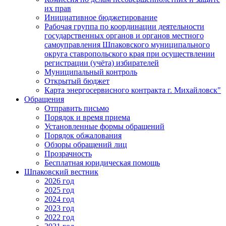
их прав
Инициативное бюджетирование
Рабочая группа по координации деятельности
государственных органов и органов местного
самоуправления Шпаковского муниципального
округа ставропольского края при осуществлении
регистрации (учёта) избирателей
Муниципальный контроль
Открытый бюджет
Карта энергосервисного контракта г. Михайловск"
Обращения
Отправить письмо
Порядок и время приема
Установленные формы обращений
Порядок обжалования
Обзоры обращений лиц
Прозрачность
Бесплатная юридическая помощь
Шпаковский вестник
2026 год
2025 год
2024 год
2023 год
2022 год