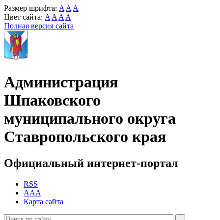
Размер шрифта:
A
A
A
Цвет сайта:
A
A
A
A
Полная версия сайта
Администрация
Шпаковского
муниципального округа
Ставропольского края
Официальный интернет-портал
RSS
AAA
Карта сайта