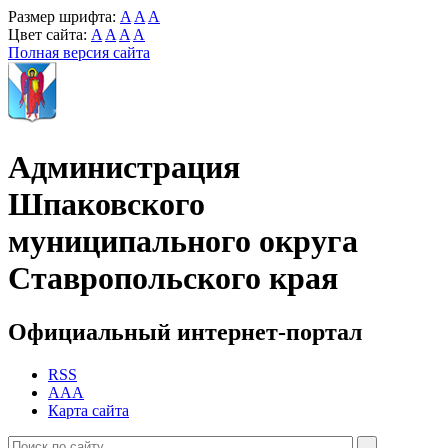
Размер шрифта:
A
A
A
Цвет сайта:
A
A
A
A
Полная версия сайта
Администрация
Шпаковского
муниципального округа
Ставропольского края
Официальный интернет-портал
RSS
AAA
Карта сайта