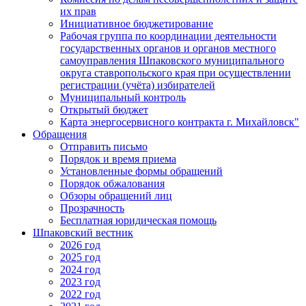
их прав
Инициативное бюджетирование
Рабочая группа по координации деятельности
государственных органов и органов местного
самоуправления Шпаковского муниципального
округа ставропольского края при осуществлении
регистрации (учёта) избирателей
Муниципальный контроль
Открытый бюджет
Карта энергосервисного контракта г. Михайловск"
Обращения
Отправить письмо
Порядок и время приема
Установленные формы обращений
Порядок обжалования
Обзоры обращений лиц
Прозрачность
Бесплатная юридическая помощь
Шпаковский вестник
2026 год
2025 год
2024 год
2023 год
2022 год