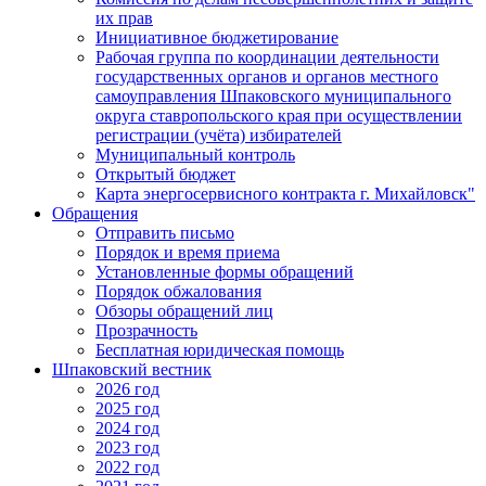
их прав
Инициативное бюджетирование
Рабочая группа по координации деятельности
государственных органов и органов местного
самоуправления Шпаковского муниципального
округа ставропольского края при осуществлении
регистрации (учёта) избирателей
Муниципальный контроль
Открытый бюджет
Карта энергосервисного контракта г. Михайловск"
Обращения
Отправить письмо
Порядок и время приема
Установленные формы обращений
Порядок обжалования
Обзоры обращений лиц
Прозрачность
Бесплатная юридическая помощь
Шпаковский вестник
2026 год
2025 год
2024 год
2023 год
2022 год