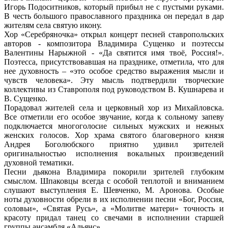
Игорь Подоситников, который прибыл не с пустыми руками.
В честь большого православного праздника он передал в дар
жителям села святую икону.
Хор «Серебряночка» открыл концерт песней ставропольских
авторов - композитора Владимира Сущенко и поэтессы
Валентины Нарыжной - «Да святится имя твоё, Россия!».
Поэтесса, присутствовавшая на празднике, отметила, что для
нее духовность – «это особое средство выражения мысли и
чувств человека». Эту мысль подтвердили творческие
коллективы из Ставрополя под руководством В. Кушнарева и
В. Сущенко.
Порадовал жителей села и церковный хор из Михайловска.
Все отметили его особое звучание, когда к сольному запеву
подключается многоголосие сильных мужских и нежных
женских голосов. Хор храма святого благоверного князя
Андрея Боголюбского приятно удивил зрителей
оригинальностью исполнения вокальных произведений
духовной тематики.
Песни дьякона Владимира покорили зрителей глубоким
смыслом. Шпаковцы всегда с особой теплотой и вниманием
слушают выступления Е. Шевченко, М. Аронова. Особые
ноты духовности обрели в их исполнении песни «Бог, Россия,
соловьи», «Святая Русь», а «Молитве матери» точность и
красоту придал танец со свечами в исполнении старшей
группы ансамбля «Альянс».