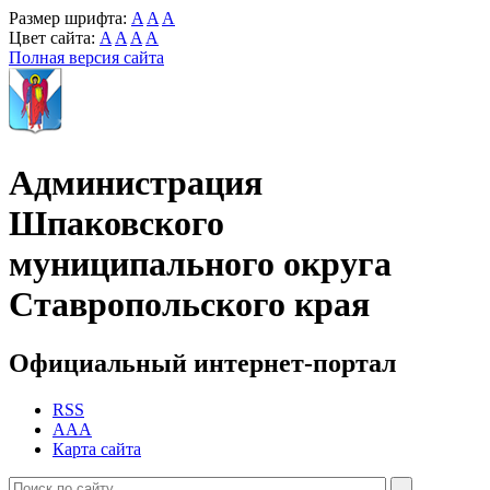
Размер шрифта:
A
A
A
Цвет сайта:
A
A
A
A
Полная версия сайта
Администрация
Шпаковского
муниципального округа
Ставропольского края
Официальный интернет-портал
RSS
AAA
Карта сайта