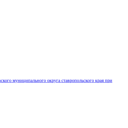
вского муниципального округа ставропольского края при