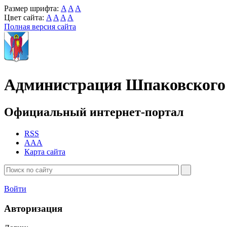
Размер шрифта:
A
A
A
Цвет сайта:
A
A
A
A
Полная версия сайта
Администрация Шпаковского 
Официальный интернет-портал
RSS
AAA
Карта сайта
Войти
Авторизация