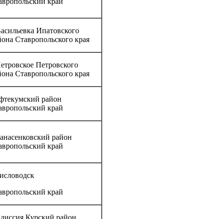
авропольский край
Васильевка Ипатовского
йона Ставропольского края
Петровское Петровского
йона Ставропольского края
фтекумский район
авропольский край
анасенковский район
авропольский край
Кисловодск
авропольский край
Эдиссия Курский район