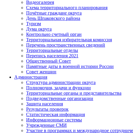
Видеогалерея
Схема территориального планирования
Почётные граждане округа
День Шпаковского района
Туризм
Дума округа
Контрольно счетный орган
Территориальная избирательная комиссия
Перечень пространственных сведений
Территориальные отделы
Перепись населения 2021
Общественный Совет
Памятные даты в военной истории России
Совет женщин
Администрация
Структура администрации округа
Полномочия, задачи и функции
Территориальные органы и представительства
Подведомственные организации
Защита населения
Результаты проверок
Статистическая информация
Информационные системы
Учрежденные СМИ
Участие в программах и международное сотруднич