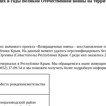
ших в годы Великой Отечественной войны на терр
но значимого проекта «Возвращенные имена – восстановление 
ублики Крым. На данный момент удалось персонифицировать бе
Орловка (Севастополь) Республики Крым. Среди них оказалось 23
мемориалах в Республике Крым. Мы обращаемся к ныне живущим
 (8652) 37-09-54 и мы поможем получить более подробную инфо
Место рождения/жительства
нераловодский район