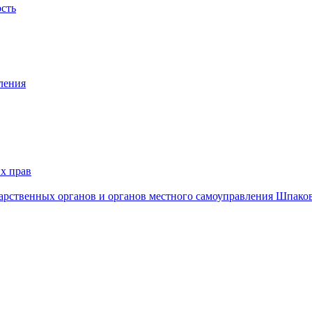
ость
ления
х прав
дарственных органов и органов местного самоуправления Шпако