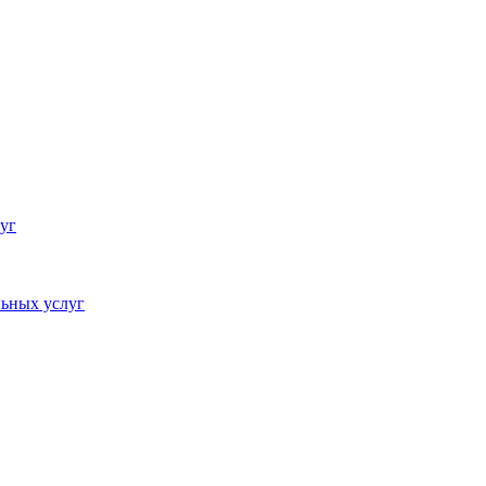
уг
ьных услуг