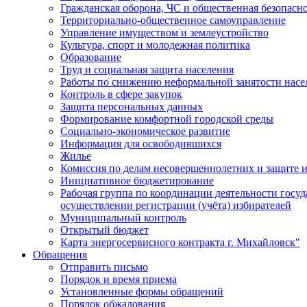
Гражданская оборона, ЧС и общественная безопасн
Территориально-общественное самоуправление
Управление имуществом и землеустройство
Культура, спорт и молодежная политика
Образование
Труд и социальная защита населения
Работы по снижению неформальной занятости насе
Контроль в сфере закупок
Защита персональных данных
Формирование комфортной городской среды
Социально-экономическое развитие
Информация для освободившихся
Жилье
Комиссия по делам несовершеннолетних и защите и
Инициативное бюджетирование
Рабочая группа по координации деятельности госу
осуществлении регистрации (учёта) избирателей
Муниципальный контроль
Открытый бюджет
Карта энергосервисного контракта г. Михайловск"
Обращения
Отправить письмо
Порядок и время приема
Установленные формы обращений
Порядок обжалования