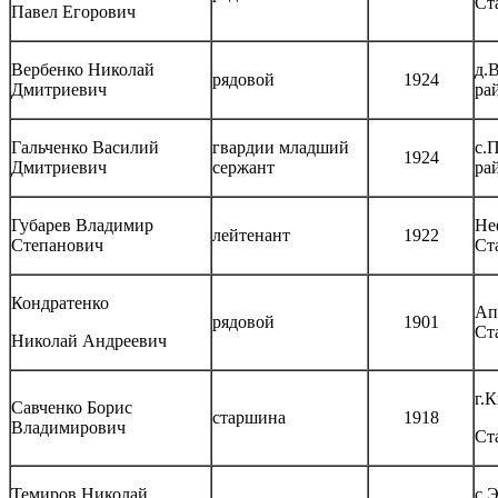
Ст
Павел Егорович
Вербенко Николай
д.
рядовой
1924
Дмитриевич
ра
Гальченко Василий
гвардии младший
с.
1924
Дмитриевич
сержант
ра
Губарев Владимир
Не
лейтенант
1922
Степанович
Ст
Кондратенко
Ап
рядовой
1901
Ст
Николай Андреевич
г.
Савченко Борис
старшина
1918
Владимирович
Ст
Темиров Николай
с.