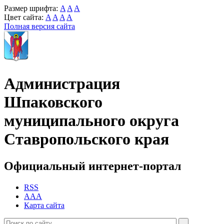
Размер шрифта:
A
A
A
Цвет сайта:
A
A
A
A
Полная версия сайта
Администрация
Шпаковского
муниципального округа
Ставропольского края
Официальный интернет-портал
RSS
AAA
Карта сайта