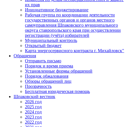
их прав
Инициативное бюджетирование
Рабочая группа по координации деятельности
государственных органов и органов местного
самоуправления Шпаковского муниципального
округа ставропольского края при осуществлении
регистрации (учёта) избирателей
Муниципальный контроль
Открытый бюджет
Карта энергосервисного контракта г. Михайловск"
Обращения
Отправить письмо
Порядок и время приема
Установленные формы обращений
Порядок обжалования
Обзоры обращений лиц
Прозрачность
Бесплатная юридическая помощь
Шпаковский вестник
2026 год
2025 год
2024 год
2023 год
2022 год