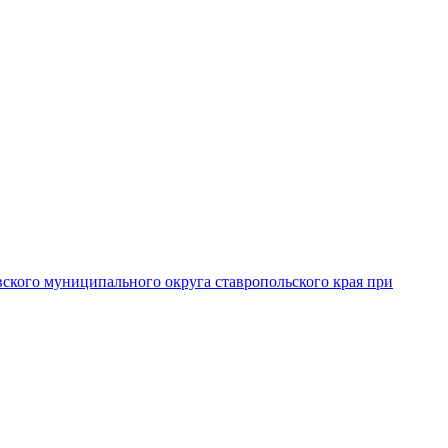
вского муниципального округа ставропольского края при