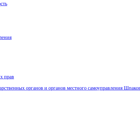
ость
ления
х прав
дарственных органов и органов местного самоуправления Шпако