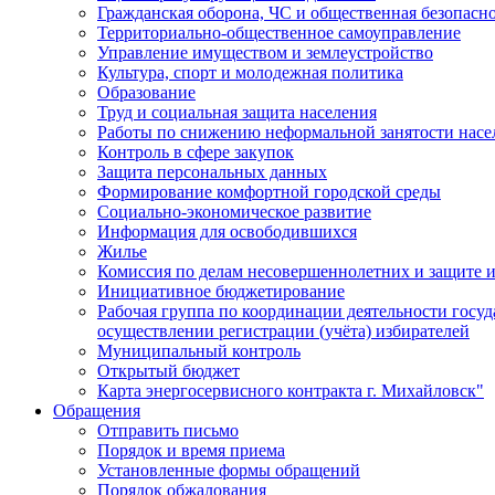
Гражданская оборона, ЧС и общественная безопасн
Территориально-общественное самоуправление
Управление имуществом и землеустройство
Культура, спорт и молодежная политика
Образование
Труд и социальная защита населения
Работы по снижению неформальной занятости насе
Контроль в сфере закупок
Защита персональных данных
Формирование комфортной городской среды
Социально-экономическое развитие
Информация для освободившихся
Жилье
Комиссия по делам несовершеннолетних и защите и
Инициативное бюджетирование
Рабочая группа по координации деятельности госу
осуществлении регистрации (учёта) избирателей
Муниципальный контроль
Открытый бюджет
Карта энергосервисного контракта г. Михайловск"
Обращения
Отправить письмо
Порядок и время приема
Установленные формы обращений
Порядок обжалования