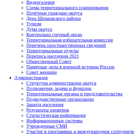
Видеогалерея
Схема территориального планирования
Почётные граждане округа
День Шпаковского района
Туризм
Дума округа
Контрольно счетный орган
Территориальная избирательная комиссия
Перечень пространственных сведений
Территориальные отделы
Перепись населения 2021
Общественный Совет
Памятные даты в военной истории России
Совет женщин
Администрация
Структура администрации округа
Полномочия, задачи и функции
Территориальные органы и представительства
Подведомственные организации
Защита населения
Результаты проверок
Статистическая информация
Информационные системы
Учрежденные СМИ
Участие в программах и международное сотруднич