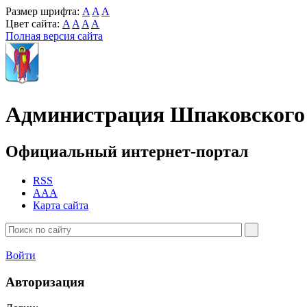
Размер шрифта:
A
A
A
Цвет сайта:
A
A
A
A
Полная версия сайта
Администрация Шпаковского 
Официальный интернет-портал
RSS
AAA
Карта сайта
Войти
Авторизация