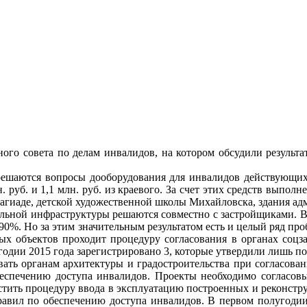
ого совета по делам инвалидов, на котором обсудили резуль
решаются вопросы дооборудования для инвалидов действующих
 руб. и 1,1 млн. руб. из краевого. За счет этих средств выпо
агиаде, детской художественной школы Михайловска, здания ад
льной инфраструктуры решаются совместно с застройщиками. В
 90%. Но за этим значительным результатом есть и целый ряд пр
ых объектов проходит процедуру согласования в органах соц
годии 2015 года зарегистрировано 3, которые утвердили лишь 
ть органам архитектуры и градостроительства при согласова
спечению доступа инвалидов. Проекты необходимо согласовы
тить процедуру ввода в эксплуатацию построенных и реконстр
авил по обеспечению доступа инвалидов. В первом полугодии 