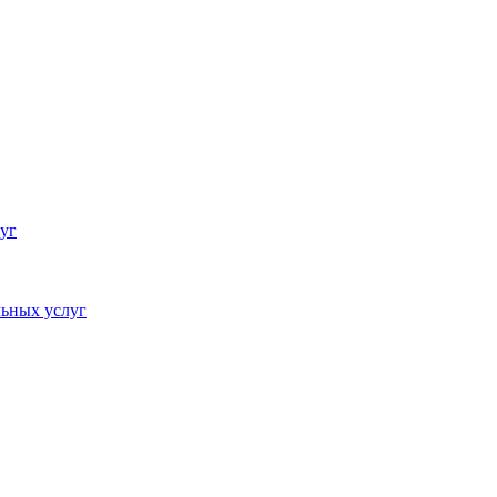
уг
ьных услуг