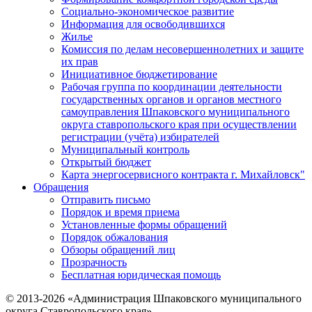
Социально-экономическое развитие
Информация для освободившихся
Жилье
Комиссия по делам несовершеннолетних и защите
их прав
Инициативное бюджетирование
Рабочая группа по координации деятельности
государственных органов и органов местного
самоуправления Шпаковского муниципального
округа ставропольского края при осуществлении
регистрации (учёта) избирателей
Муниципальный контроль
Открытый бюджет
Карта энергосервисного контракта г. Михайловск"
Обращения
Отправить письмо
Порядок и время приема
Установленные формы обращений
Порядок обжалования
Обзоры обращений лиц
Прозрачность
Бесплатная юридическая помощь
© 2013-2026 «Администрация Шпаковского муниципального
округа Ставропольского края»