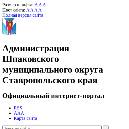
Размер шрифта:
A
A
A
Цвет сайта:
A
A
A
A
Полная версия сайта
Администрация
Шпаковского
муниципального округа
Ставропольского края
Официальный интернет-портал
RSS
AAA
Карта сайта