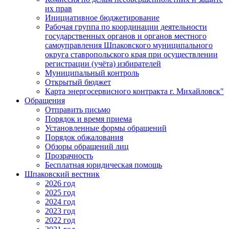
их прав
Инициативное бюджетирование
Рабочая группа по координации деятельности
государственных органов и органов местного
самоуправления Шпаковского муниципального
округа ставропольского края при осуществлении
регистрации (учёта) избирателей
Муниципальный контроль
Открытый бюджет
Карта энергосервисного контракта г. Михайловск"
Обращения
Отправить письмо
Порядок и время приема
Установленные формы обращений
Порядок обжалования
Обзоры обращений лиц
Прозрачность
Бесплатная юридическая помощь
Шпаковский вестник
2026 год
2025 год
2024 год
2023 год
2022 год