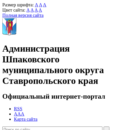
Размер шрифта:
A
A
A
Цвет сайта:
A
A
A
A
Полная версия сайта
Администрация
Шпаковского
муниципального округа
Ставропольского края
Официальный интернет-портал
RSS
AAA
Карта сайта