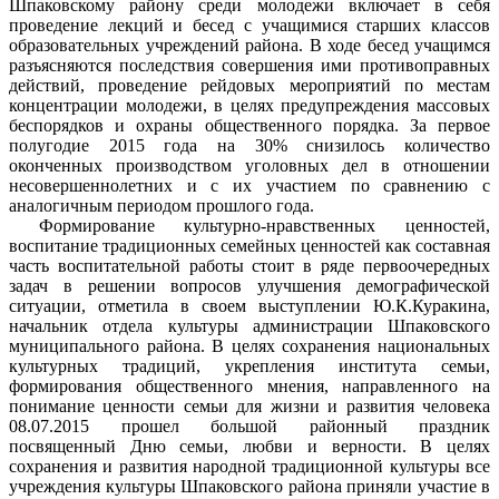
Шпаковскому району среди молодежи включает в себя
проведение лекций и бесед с учащимися старших классов
образовательных учреждений района. В ходе бесед учащимся
разъясняются последствия совершения ими противоправных
действий, проведение рейдовых мероприятий по местам
концентрации молодежи, в целях предупреждения массовых
беспорядков и охраны общественного порядка. За первое
полугодие 2015 года на 30% снизилось количество
оконченных производством уголовных дел в отношении
несовершеннолетних и с их участием по сравнению с
аналогичным периодом прошлого года.
Формирование культурно-нравственных ценностей,
воспитание традиционных семейных ценностей как составная
часть воспитательной работы стоит в ряде первоочередных
задач в решении вопросов улучшения демографической
ситуации, отметила в своем выступлении Ю.К.Куракина,
начальник отдела культуры администрации Шпаковского
муниципального района. В целях сохранения национальных
культурных традиций, укрепления института семьи,
формирования общественного мнения, направленного на
понимание ценности семьи для жизни и развития человека
08.07.2015 прошел большой районный праздник
посвященный Дню семьи, любви и верности. В целях
сохранения и развития народной традиционной культуры все
учреждения культуры Шпаковского района приняли участие в