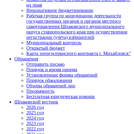
их прав
Инициативное бюджетирование
Рабочая группа по координации деятельности
государственных органов и органов местного
самоуправления Шпаковского муниципального
округа ставропольского края при осуществлении
регистрации (учёта) избирателей
Муниципальный контроль
Открытый бюджет
Карта энергосервисного контракта г. Михайловск"
Обращения
Отправить письмо
Порядок и время приема
Установленные формы обращений
Порядок обжалования
Обзоры обращений лиц
Прозрачность
Бесплатная юридическая помощь
Шпаковский вестник
2026 год
2025 год
2024 год
2023 год
2022 год