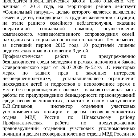
проводится профилактическая работа. Было отмечено, что,
начиная с 2013 года, на территории района действует
«Социальный патруль», целью которого является выявление
семей и детей, находящихся в трудной жизненной ситуации,
на этапе раннего семейного неблагополучия, оказание
оперативной социальной помощи, осуществления
комплексного, межведомственного сопровождения семей,
находящихся в социально опасном положении. Тем не менее,
за истекший период 2015 года 10 родителей лишены
родительских прав в отношении 9 детей.
Профилактическая работа по предупреждению
безнадзорности среди молодежи в рамках исполнения Закона
Ставропольского края от 29.07.2009 №52-кз «О некоторых
мерах по защите прав и законных интересов
несовершеннолетних», устанавливающего ограничения
нахождения детей и подростков в неположенное время и
месте без сопровождения взрослых – важная составная часть
работы по предупреждению безнадзорности правонарушений
среди несовершеннолетних, отметил в своем выступлении
В.В.Спиваков, инспектор отделения участковых
уполномоченных полиции и делам несовершеннолетних
отдела МВД России по Шпаковскому району.
Профилактическая работа по предупреждению
правонарушений отделения участковых уполномоченных
полиции и делам несовершеннолетних отдела МВД России по