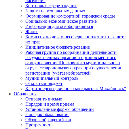
населения
Контроль в сфере закупок
Защита персональных данных
Формирование комфортной городской среды
Социально-экономическое развитие
Информация для освободившихся
Жилье
Комиссия по делам несовершеннолетних и защите
их прав
Инициативное бюджетирование
Рабочая группа по координации деятельности
государственных органов и органов местного
самоуправления Шпаковского муниципального
округа ставропольского края при осуществлении
регистрации (учёта) избирателей
Муниципальный контроль
Открытый бюджет
Карта энергосервисного контракта г. Михайловск"
Обращения
Отправить письмо
Порядок и время приема
Установленные формы обращений
Порядок обжалования
Обзоры обращений лиц
Прозрачность