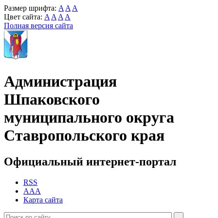
Размер шрифта:
A
A
A
Цвет сайта:
A
A
A
A
Полная версия сайта
Администрация
Шпаковского
муниципального округа
Ставропольского края
Официальный интернет-портал
RSS
AAA
Карта сайта