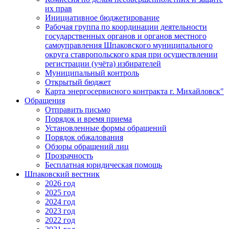
их прав
Инициативное бюджетирование
Рабочая группа по координации деятельности
государственных органов и органов местного
самоуправления Шпаковского муниципального
округа ставропольского края при осуществлении
регистрации (учёта) избирателей
Муниципальный контроль
Открытый бюджет
Карта энергосервисного контракта г. Михайловск"
Обращения
Отправить письмо
Порядок и время приема
Установленные формы обращений
Порядок обжалования
Обзоры обращений лиц
Прозрачность
Бесплатная юридическая помощь
Шпаковский вестник
2026 год
2025 год
2024 год
2023 год
2022 год