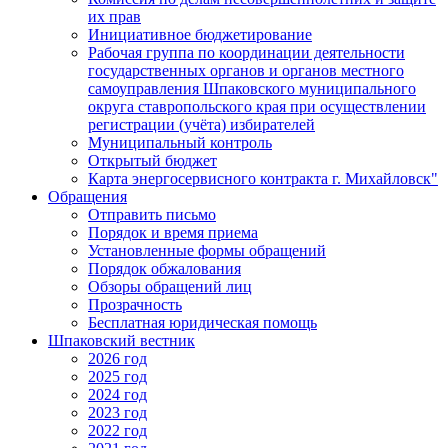
их прав
Инициативное бюджетирование
Рабочая группа по координации деятельности
государственных органов и органов местного
самоуправления Шпаковского муниципального
округа ставропольского края при осуществлении
регистрации (учёта) избирателей
Муниципальный контроль
Открытый бюджет
Карта энергосервисного контракта г. Михайловск"
Обращения
Отправить письмо
Порядок и время приема
Установленные формы обращений
Порядок обжалования
Обзоры обращений лиц
Прозрачность
Бесплатная юридическая помощь
Шпаковский вестник
2026 год
2025 год
2024 год
2023 год
2022 год