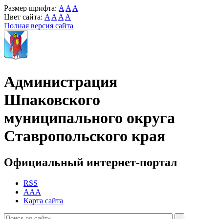
Размер шрифта:
A
A
A
Цвет сайта:
A
A
A
A
Полная версия сайта
Администрация
Шпаковского
муниципального округа
Ставропольского края
Официальный интернет-портал
RSS
AAA
Карта сайта