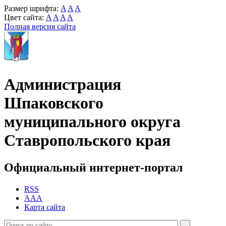
Размер шрифта:
A
A
A
Цвет сайта:
A
A
A
A
Полная версия сайта
Администрация
Шпаковского
муниципального округа
Ставропольского края
Официальный интернет-портал
RSS
AAA
Карта сайта