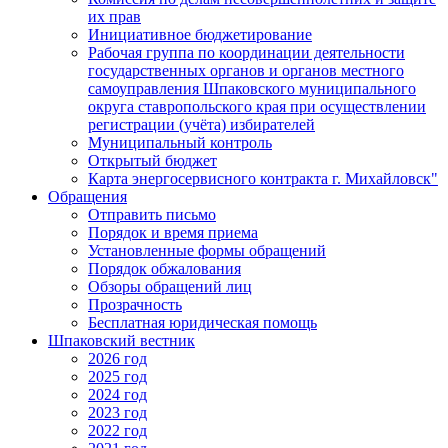
их прав
Инициативное бюджетирование
Рабочая группа по координации деятельности
государственных органов и органов местного
самоуправления Шпаковского муниципального
округа ставропольского края при осуществлении
регистрации (учёта) избирателей
Муниципальный контроль
Открытый бюджет
Карта энергосервисного контракта г. Михайловск"
Обращения
Отправить письмо
Порядок и время приема
Установленные формы обращений
Порядок обжалования
Обзоры обращений лиц
Прозрачность
Бесплатная юридическая помощь
Шпаковский вестник
2026 год
2025 год
2024 год
2023 год
2022 год