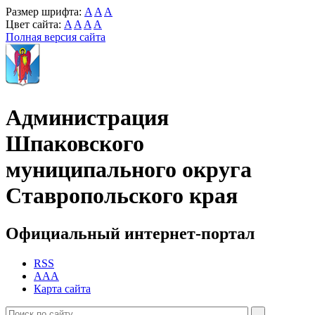
Размер шрифта:
A
A
A
Цвет сайта:
A
A
A
A
Полная версия сайта
Администрация
Шпаковского
муниципального округа
Ставропольского края
Официальный интернет-портал
RSS
AAA
Карта сайта