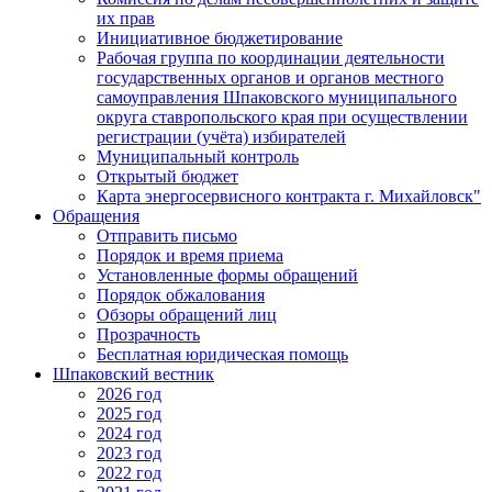
их прав
Инициативное бюджетирование
Рабочая группа по координации деятельности
государственных органов и органов местного
самоуправления Шпаковского муниципального
округа ставропольского края при осуществлении
регистрации (учёта) избирателей
Муниципальный контроль
Открытый бюджет
Карта энергосервисного контракта г. Михайловск"
Обращения
Отправить письмо
Порядок и время приема
Установленные формы обращений
Порядок обжалования
Обзоры обращений лиц
Прозрачность
Бесплатная юридическая помощь
Шпаковский вестник
2026 год
2025 год
2024 год
2023 год
2022 год