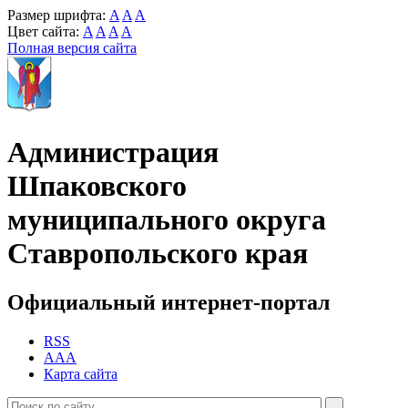
Размер шрифта:
A
A
A
Цвет сайта:
A
A
A
A
Полная версия сайта
Администрация
Шпаковского
муниципального округа
Ставропольского края
Официальный интернет-портал
RSS
AAA
Карта сайта