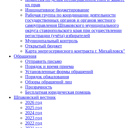
их прав
Инициативное бюджетирование
Рабочая группа по координации деятельности
государственных органов и органов местного
самоуправления Шпаковского муниципального
округа ставропольского края при осуществлении
регистрации (учёта) избирателей
Муниципальный контроль
Открытый бюджет
Карта энергосервисного контракта г. Михайловск"
Обращения
Отправить письмо
Порядок и время приема
Установленные формы обращений
Порядок обжалования
Обзоры обращений лиц
Прозрачность
Бесплатная юридическая помощь
Шпаковский вестник
2026 год
2025 год
2024 год
2023 год
2022 год