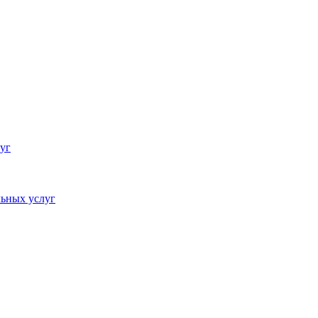
уг
ьных услуг