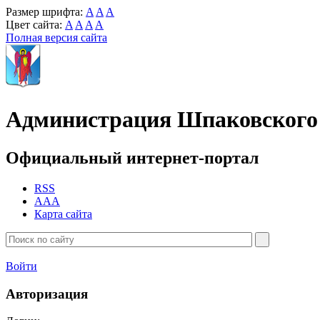
Размер шрифта:
A
A
A
Цвет сайта:
A
A
A
A
Полная версия сайта
Администрация Шпаковского 
Официальный интернет-портал
RSS
AAA
Карта сайта
Войти
Авторизация