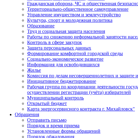
Гражданская оборона, ЧС и общественная безопасн
Территориально-общественное самоуправление
Управление имуществом и землеустройство
Культура, спорт и молодежная политика
Образование
Труд и социальная защита населения
Работы по снижению неформальной занятости насе
Контроль в сфере закупок
Защита персональных данных
Формирование комфортной городской среды
Социально-экономическое развитие
Информация для освободившихся
Жилье
Комиссия по делам несовершеннолетних и защите и
Инициативное бюджетирование
Рабочая группа по координации деятельности госу
осуществлении регистрации (учёта) избирателей
Муниципальный контроль
Открытый бюджет
Карта энергосервисного контракта г. Михайловск"
Обращения
Отправить письмо
Порядок и время приема
Установленные формы обращений
Порядок обжалования