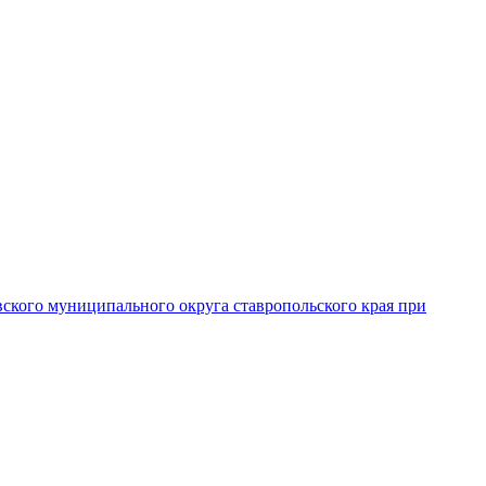
вского муниципального округа ставропольского края при