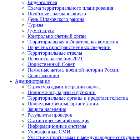
Видеогалерея
Схема территориального планирования
Почётные граждане округа
День Шпаковского района
Туризм
Дума округа
Контрольно счетный орган
Территориальная избирательная комиссия
Перечень пространственных сведений
Территориальные отделы
Перепись населения 2021
Общественный Совет
Памятные даты в военной истории России
Совет женщин
Администрация
Структура администрации округа
Полномочия, задачи и функции
Территориальные органы и представительства
Подведомственные организации
Защита населения
Результаты проверок
Статистическая информация
Информационные системы
Учрежденные СМИ
Участие в программах и международное сотруднич