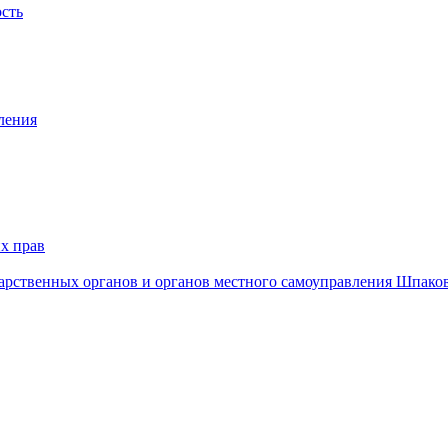
ость
ления
х прав
дарственных органов и органов местного самоуправления Шпако