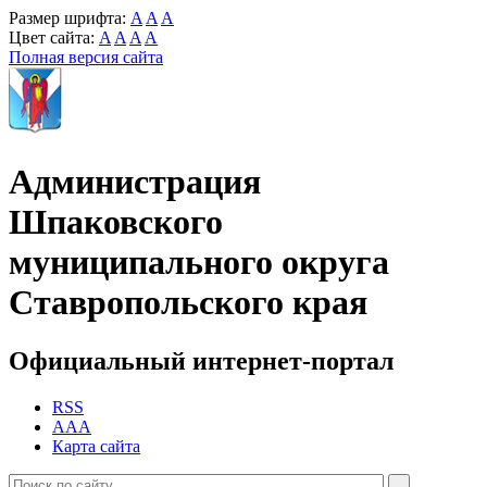
Размер шрифта:
A
A
A
Цвет сайта:
A
A
A
A
Полная версия сайта
Администрация
Шпаковского
муниципального округа
Ставропольского края
Официальный интернет-портал
RSS
AAA
Карта сайта