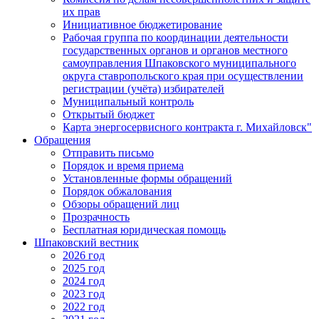
их прав
Инициативное бюджетирование
Рабочая группа по координации деятельности
государственных органов и органов местного
самоуправления Шпаковского муниципального
округа ставропольского края при осуществлении
регистрации (учёта) избирателей
Муниципальный контроль
Открытый бюджет
Карта энергосервисного контракта г. Михайловск"
Обращения
Отправить письмо
Порядок и время приема
Установленные формы обращений
Порядок обжалования
Обзоры обращений лиц
Прозрачность
Бесплатная юридическая помощь
Шпаковский вестник
2026 год
2025 год
2024 год
2023 год
2022 год