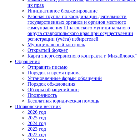
их прав
Инициативное бюджетирование
Рабочая группа по координации деятельности
государственных органов и органов местного
самоуправления Шпаковского муниципального
округа ставропольского края при осуществлении
регистрации (учёта) избирателей
Муниципальный контроль
Открытый бюджет
Карта энергосервисного контракта г. Михайловск"
Обращения
Отправить письмо
Порядок и время приема
Установленные формы обращений
Порядок обжалования
Обзоры обращений лиц
Прозрачность
Бесплатная юридическая помощь
Шпаковский вестник
2026 год
2025 год
2024 год
2023 год
2022 год