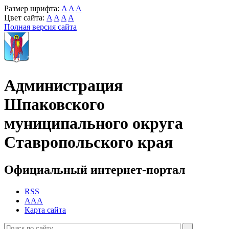
Размер шрифта:
A
A
A
Цвет сайта:
A
A
A
A
Полная версия сайта
Администрация
Шпаковского
муниципального округа
Ставропольского края
Официальный интернет-портал
RSS
AAA
Карта сайта