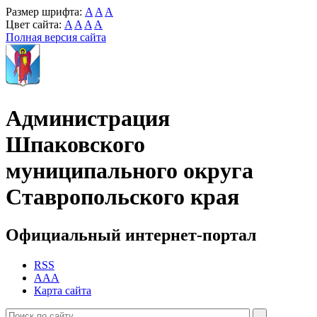
Размер шрифта:
A
A
A
Цвет сайта:
A
A
A
A
Полная версия сайта
Администрация
Шпаковского
муниципального округа
Ставропольского края
Официальный интернет-портал
RSS
AAA
Карта сайта