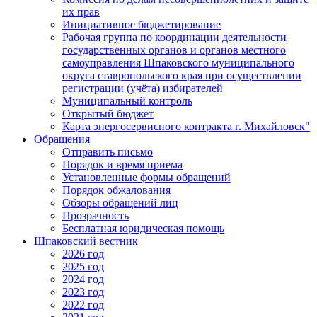
их прав
Инициативное бюджетирование
Рабочая группа по координации деятельности
государственных органов и органов местного
самоуправления Шпаковского муниципального
округа ставропольского края при осуществлении
регистрации (учёта) избирателей
Муниципальный контроль
Открытый бюджет
Карта энергосервисного контракта г. Михайловск"
Обращения
Отправить письмо
Порядок и время приема
Установленные формы обращений
Порядок обжалования
Обзоры обращений лиц
Прозрачность
Бесплатная юридическая помощь
Шпаковский вестник
2026 год
2025 год
2024 год
2023 год
2022 год