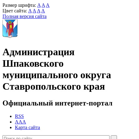
Размер шрифта:
A
A
A
Цвет сайта:
A
A
A
A
Полная версия сайта
Администрация
Шпаковского
муниципального округа
Ставропольского края
Официальный интернет-портал
RSS
AAA
Карта сайта