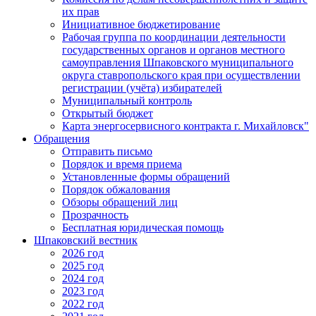
их прав
Инициативное бюджетирование
Рабочая группа по координации деятельности
государственных органов и органов местного
самоуправления Шпаковского муниципального
округа ставропольского края при осуществлении
регистрации (учёта) избирателей
Муниципальный контроль
Открытый бюджет
Карта энергосервисного контракта г. Михайловск"
Обращения
Отправить письмо
Порядок и время приема
Установленные формы обращений
Порядок обжалования
Обзоры обращений лиц
Прозрачность
Бесплатная юридическая помощь
Шпаковский вестник
2026 год
2025 год
2024 год
2023 год
2022 год