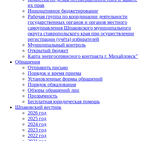
их прав
Инициативное бюджетирование
Рабочая группа по координации деятельности
государственных органов и органов местного
самоуправления Шпаковского муниципального
округа ставропольского края при осуществлении
регистрации (учёта) избирателей
Муниципальный контроль
Открытый бюджет
Карта энергосервисного контракта г. Михайловск"
Обращения
Отправить письмо
Порядок и время приема
Установленные формы обращений
Порядок обжалования
Обзоры обращений лиц
Прозрачность
Бесплатная юридическая помощь
Шпаковский вестник
2026 год
2025 год
2024 год
2023 год
2022 год