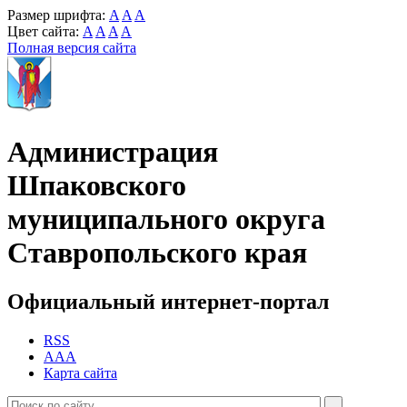
Размер шрифта:
A
A
A
Цвет сайта:
A
A
A
A
Полная версия сайта
Администрация
Шпаковского
муниципального округа
Ставропольского края
Официальный интернет-портал
RSS
AAA
Карта сайта