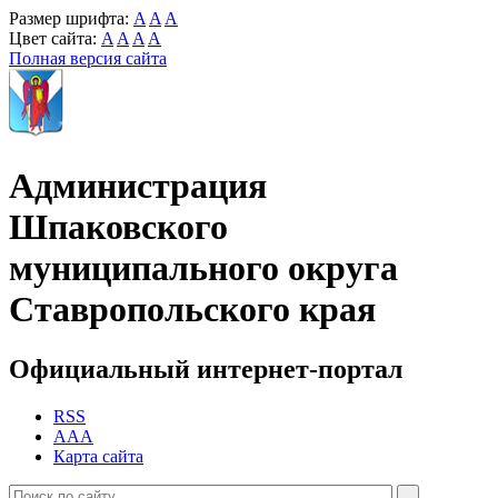
Размер шрифта:
A
A
A
Цвет сайта:
A
A
A
A
Полная версия сайта
Администрация
Шпаковского
муниципального округа
Ставропольского края
Официальный интернет-портал
RSS
AAA
Карта сайта