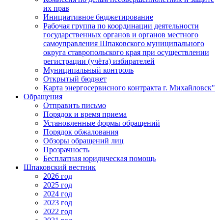
их прав
Инициативное бюджетирование
Рабочая группа по координации деятельности
государственных органов и органов местного
самоуправления Шпаковского муниципального
округа ставропольского края при осуществлении
регистрации (учёта) избирателей
Муниципальный контроль
Открытый бюджет
Карта энергосервисного контракта г. Михайловск"
Обращения
Отправить письмо
Порядок и время приема
Установленные формы обращений
Порядок обжалования
Обзоры обращений лиц
Прозрачность
Бесплатная юридическая помощь
Шпаковский вестник
2026 год
2025 год
2024 год
2023 год
2022 год