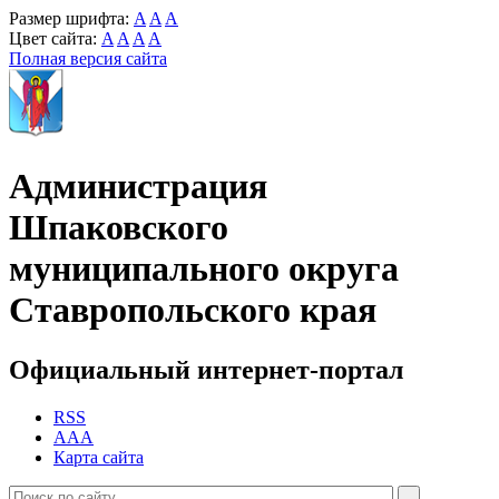
Размер шрифта:
A
A
A
Цвет сайта:
A
A
A
A
Полная версия сайта
Администрация
Шпаковского
муниципального округа
Ставропольского края
Официальный интернет-портал
RSS
AAA
Карта сайта