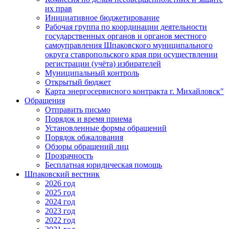
их прав
Инициативное бюджетирование
Рабочая группа по координации деятельности
государственных органов и органов местного
самоуправления Шпаковского муниципального
округа ставропольского края при осуществлении
регистрации (учёта) избирателей
Муниципальный контроль
Открытый бюджет
Карта энергосервисного контракта г. Михайловск"
Обращения
Отправить письмо
Порядок и время приема
Установленные формы обращений
Порядок обжалования
Обзоры обращений лиц
Прозрачность
Бесплатная юридическая помощь
Шпаковский вестник
2026 год
2025 год
2024 год
2023 год
2022 год