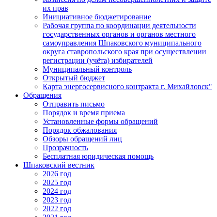
их прав
Инициативное бюджетирование
Рабочая группа по координации деятельности
государственных органов и органов местного
самоуправления Шпаковского муниципального
округа ставропольского края при осуществлении
регистрации (учёта) избирателей
Муниципальный контроль
Открытый бюджет
Карта энергосервисного контракта г. Михайловск"
Обращения
Отправить письмо
Порядок и время приема
Установленные формы обращений
Порядок обжалования
Обзоры обращений лиц
Прозрачность
Бесплатная юридическая помощь
Шпаковский вестник
2026 год
2025 год
2024 год
2023 год
2022 год