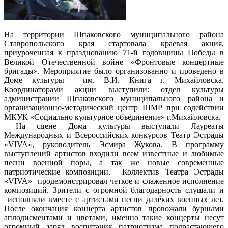
На территории Шпаковского муниципального района
Ставропольского края стартовала краевая акция,
приуроченная к празднованию 71-й годовщины Победы в
Великой Отечественной войне «Фронтовые концертные
бригады». Мероприятие было организованно и проведено в
Доме культуры им. В.И. Книга г. Михайловска.
Координаторами акции выступили: отдел культуры
администрации Шпаковского муниципального района и
организационно-методический центр ШМР при содействии
МКУК «Социально культурное объединение» г.Михайловска.
На сцене Дома культуры выступали Лауреаты
Международных и Всероссийских конкурсов Театр Эстрады
«VIVA», руководитель Эсмира Жукова. В программу
выступлений артистов входили всем известные и любимые
песни военной поры, а так же новые современные
патриотические композиции. Коллектив Театра Эстрады
«VIVA» продемонстрировал четкое и слаженное исполнение
композиций. Зрители с огромной благодарность слушали и
исполняли вместе с артистами песни далёких военных лет.
После окончания концерта артистов провожали бурными
аплодисментами и цветами, именно такие концерты несут
огромный заряд воспитания патриотизма подрастающего