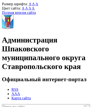
Размер шрифта:
A
A
A
Цвет сайта:
A
A
A
A
Полная версия сайта
Администрация
Шпаковского
муниципального округа
Ставропольского края
Официальный интернет-портал
RSS
AAA
Карта сайта