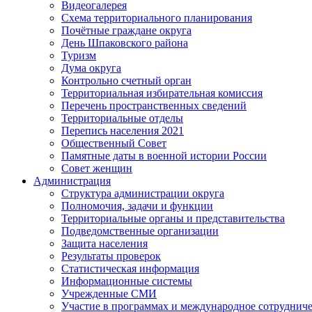
Видеогалерея
Схема территориального планирования
Почётные граждане округа
День Шпаковского района
Туризм
Дума округа
Контрольно счетный орган
Территориальная избирательная комиссия
Перечень пространственных сведений
Территориальные отделы
Перепись населения 2021
Общественный Совет
Памятные даты в военной истории России
Совет женщин
Администрация
Структура администрации округа
Полномочия, задачи и функции
Территориальные органы и представительства
Подведомственные организации
Защита населения
Результаты проверок
Статистическая информация
Информационные системы
Учрежденные СМИ
Участие в программах и международное сотруднич