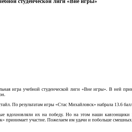
ебной студенческой лиги «Вне игры»
ьная игра учебной студенческой лиги «Вне игры». В ней прин
он.
стайл. По результатам игры «Стас Михайловск» набрала 13.6 балл
рые вдохновляли их на победу. Но на этом наши кавээнщики н
к» принимает участие. Пожелаем им удачи и побольше смешных