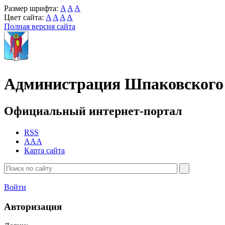
Размер шрифта:
A
A
A
Цвет сайта:
A
A
A
A
Полная версия сайта
Администрация Шпаковского 
Официальный интернет-портал
RSS
AAA
Карта сайта
Войти
Авторизация