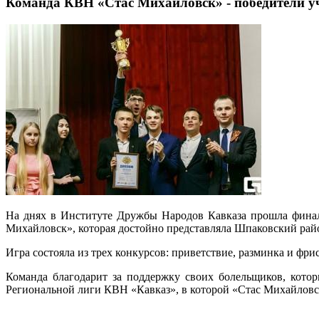
Команда КВН «Стас Михайловск» - победители уч
На днях в Институте Дружбы Народов Кавказа прошла финал
Михайловск», которая достойно представляла Шпаковский рай
Игра состояла из трех конкурсов: приветствие, разминка и фри
Команда благодарит за поддержку своих болельщиков, кото
Региональной лиги КВН «Кавказ», в которой «Стас Михайловс