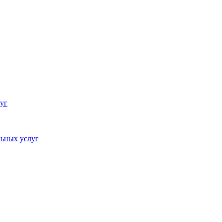
уг
ьных услуг