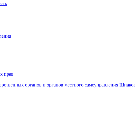
ость
ления
х прав
дарственных органов и органов местного самоуправления Шпако