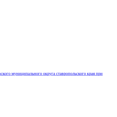
вского муниципального округа ставропольского края при