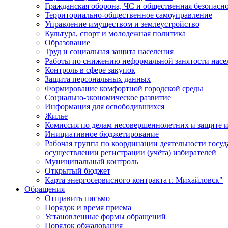
Гражданская оборона, ЧС и общественная безопасн
Территориально-общественное самоуправление
Управление имуществом и землеустройство
Культура, спорт и молодежная политика
Образование
Труд и социальная защита населения
Работы по снижению неформальной занятости насе
Контроль в сфере закупок
Защита персональных данных
Формирование комфортной городской среды
Социально-экономическое развитие
Информация для освободившихся
Жилье
Комиссия по делам несовершеннолетних и защите и
Инициативное бюджетирование
Рабочая группа по координации деятельности госу
осуществлении регистрации (учёта) избирателей
Муниципальный контроль
Открытый бюджет
Карта энергосервисного контракта г. Михайловск"
Обращения
Отправить письмо
Порядок и время приема
Установленные формы обращений
Порядок обжалования