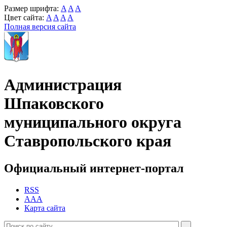
Размер шрифта:
A
A
A
Цвет сайта:
A
A
A
A
Полная версия сайта
Администрация
Шпаковского
муниципального округа
Ставропольского края
Официальный интернет-портал
RSS
AAA
Карта сайта