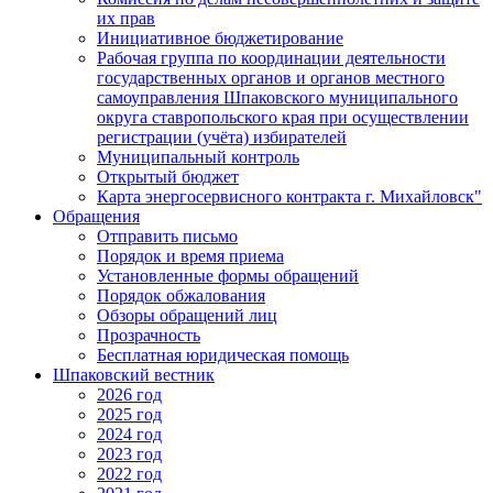
их прав
Инициативное бюджетирование
Рабочая группа по координации деятельности
государственных органов и органов местного
самоуправления Шпаковского муниципального
округа ставропольского края при осуществлении
регистрации (учёта) избирателей
Муниципальный контроль
Открытый бюджет
Карта энергосервисного контракта г. Михайловск"
Обращения
Отправить письмо
Порядок и время приема
Установленные формы обращений
Порядок обжалования
Обзоры обращений лиц
Прозрачность
Бесплатная юридическая помощь
Шпаковский вестник
2026 год
2025 год
2024 год
2023 год
2022 год