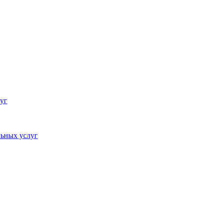
уг
ьных услуг