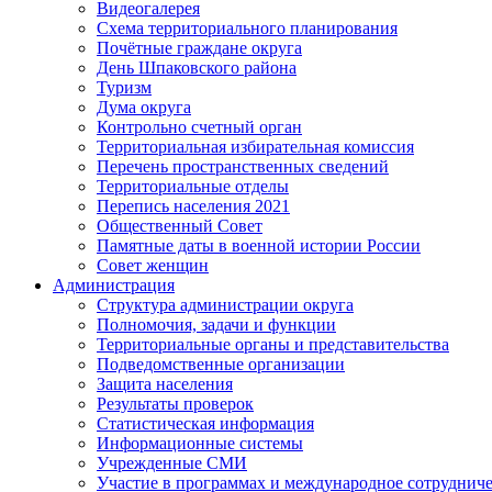
Видеогалерея
Схема территориального планирования
Почётные граждане округа
День Шпаковского района
Туризм
Дума округа
Контрольно счетный орган
Территориальная избирательная комиссия
Перечень пространственных сведений
Территориальные отделы
Перепись населения 2021
Общественный Совет
Памятные даты в военной истории России
Совет женщин
Администрация
Структура администрации округа
Полномочия, задачи и функции
Территориальные органы и представительства
Подведомственные организации
Защита населения
Результаты проверок
Статистическая информация
Информационные системы
Учрежденные СМИ
Участие в программах и международное сотруднич