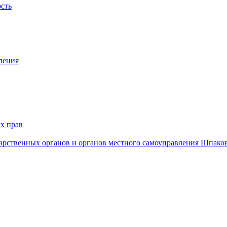
ость
ления
х прав
дарственных органов и органов местного самоуправления Шпако