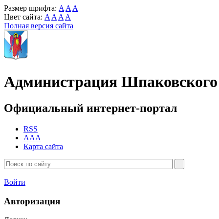
Размер шрифта:
A
A
A
Цвет сайта:
A
A
A
A
Полная версия сайта
Администрация Шпаковского 
Официальный интернет-портал
RSS
AAA
Карта сайта
Войти
Авторизация