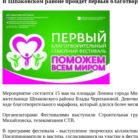
В Шпаковском районе пройдет первый благотво
Мероприятие состоится 15 мая на площади Ленина города Мих
жительнице Шпаковского района Влады Черепановой. Девочке 
ходе благотворительного марафона, который длился более меся
Организаторами Фестивалями выступили Строительная гру
Михайловска, телекомпания СТВ.
В программе фестиваля - выступление творческих коллективо
Предприниматели и мастера, согласившиеся на участие в фест