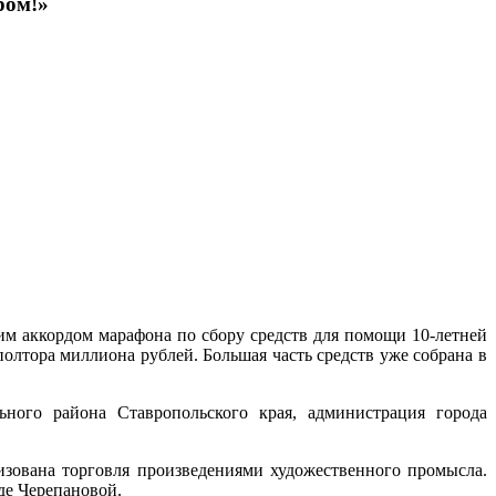
ром!»
им аккордом марафона по сбору средств для помощи 10-летней
лтора миллиона рублей. Большая часть средств уже собрана в
ного района Ставропольского края, администрация города
низована торговля произведениями художественного промысла.
де Черепановой.