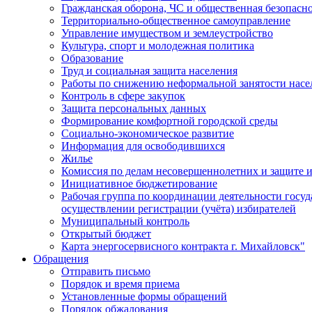
Гражданская оборона, ЧС и общественная безопасн
Территориально-общественное самоуправление
Управление имуществом и землеустройство
Культура, спорт и молодежная политика
Образование
Труд и социальная защита населения
Работы по снижению неформальной занятости насе
Контроль в сфере закупок
Защита персональных данных
Формирование комфортной городской среды
Социально-экономическое развитие
Информация для освободившихся
Жилье
Комиссия по делам несовершеннолетних и защите и
Инициативное бюджетирование
Рабочая группа по координации деятельности госу
осуществлении регистрации (учёта) избирателей
Муниципальный контроль
Открытый бюджет
Карта энергосервисного контракта г. Михайловск"
Обращения
Отправить письмо
Порядок и время приема
Установленные формы обращений
Порядок обжалования