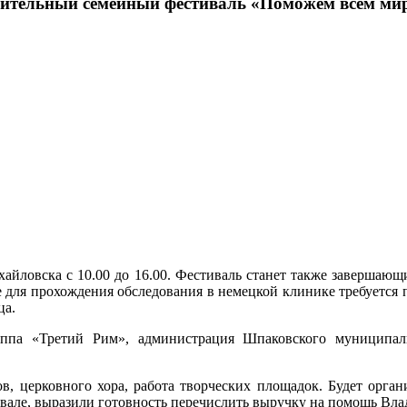
рительный семейный фестиваль «Поможем всем ми
айловска с 10.00 до 16.00. Фестиваль станет также завершающ
для прохождения обследования в немецкой клинике требуется по
ца.
ппа «Третий Рим», администрация Шпаковского муниципаль
в, церковного хора, работа творческих площадок. Будет орга
ивале, выразили готовность перечислить выручку на помощь Вла