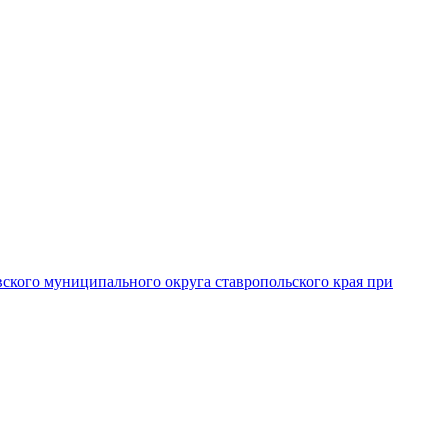
вского муниципального округа ставропольского края при