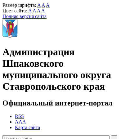
Размер шрифта:
A
A
A
Цвет сайта:
A
A
A
A
Полная версия сайта
Администрация
Шпаковского
муниципального округа
Ставропольского края
Официальный интернет-портал
RSS
AAA
Карта сайта