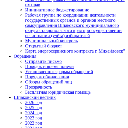
их прав
Инициативное бюджетирование
Рабочая группа по координации деятельности
государственных органов и органов местного
самоуправления Шпаковского муниципального
округа ставропольского края при осуществлении
регистрации (учёта) избирателей
Муниципальный контроль
Открытый бюджет
Карта энергосервисного контракта г. Михайловск"
Обращения
Отправить письмо
Порядок и время приема
Установленные формы обращений
Порядок обжалования
Обзоры обращений лиц
Прозрачность
Бесплатная юридическая помощь
Шпаковский вестник
2026 год
2025 год
2024 год
2023 год
2022 год