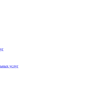
уг
ьных услуг