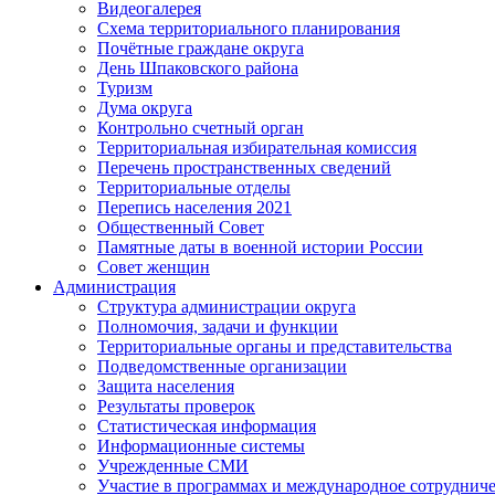
Видеогалерея
Схема территориального планирования
Почётные граждане округа
День Шпаковского района
Туризм
Дума округа
Контрольно счетный орган
Территориальная избирательная комиссия
Перечень пространственных сведений
Территориальные отделы
Перепись населения 2021
Общественный Совет
Памятные даты в военной истории России
Совет женщин
Администрация
Структура администрации округа
Полномочия, задачи и функции
Территориальные органы и представительства
Подведомственные организации
Защита населения
Результаты проверок
Статистическая информация
Информационные системы
Учрежденные СМИ
Участие в программах и международное сотруднич