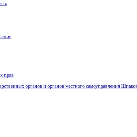
ость
ления
х прав
дарственных органов и органов местного самоуправления Шпако