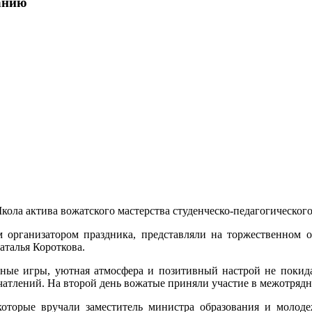
анию
Школа актива вожатского мастерства студенческо-педагогическо
 организатором праздника, представляли на торжественном 
талья Короткова.
ые игры, уютная атмосфера и позитивный настрой не покидал
чатлений. На второй день вожатые приняли участие в межотрядн
которые вручали заместитель министра образования и моло