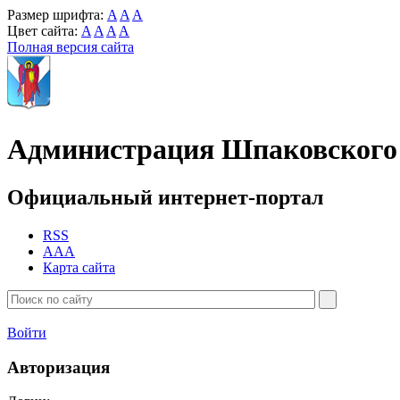
Размер шрифта:
A
A
A
Цвет сайта:
A
A
A
A
Полная версия сайта
Администрация Шпаковского 
Официальный интернет-портал
RSS
AAA
Карта сайта
Войти
Авторизация