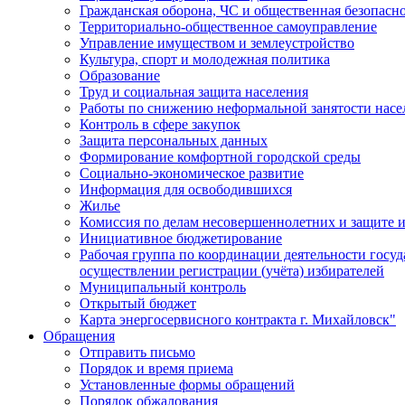
Гражданская оборона, ЧС и общественная безопасн
Территориально-общественное самоуправление
Управление имуществом и землеустройство
Культура, спорт и молодежная политика
Образование
Труд и социальная защита населения
Работы по снижению неформальной занятости насе
Контроль в сфере закупок
Защита персональных данных
Формирование комфортной городской среды
Социально-экономическое развитие
Информация для освободившихся
Жилье
Комиссия по делам несовершеннолетних и защите и
Инициативное бюджетирование
Рабочая группа по координации деятельности госу
осуществлении регистрации (учёта) избирателей
Муниципальный контроль
Открытый бюджет
Карта энергосервисного контракта г. Михайловск"
Обращения
Отправить письмо
Порядок и время приема
Установленные формы обращений
Порядок обжалования