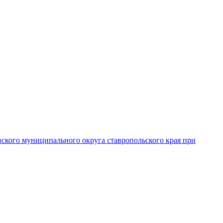
вского муниципального округа ставропольского края при