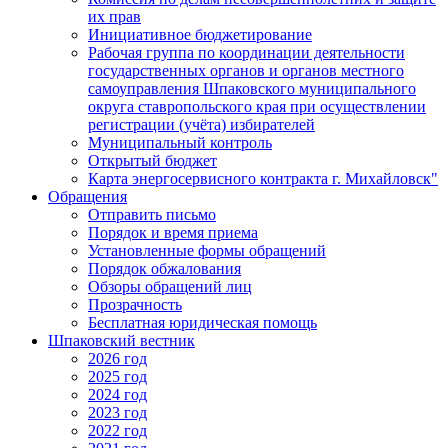
их прав
Инициативное бюджетирование
Рабочая группа по координации деятельности
государственных органов и органов местного
самоуправления Шпаковского муниципального
округа ставропольского края при осуществлении
регистрации (учёта) избирателей
Муниципальный контроль
Открытый бюджет
Карта энергосервисного контракта г. Михайловск"
Обращения
Отправить письмо
Порядок и время приема
Установленные формы обращений
Порядок обжалования
Обзоры обращений лиц
Прозрачность
Бесплатная юридическая помощь
Шпаковский вестник
2026 год
2025 год
2024 год
2023 год
2022 год