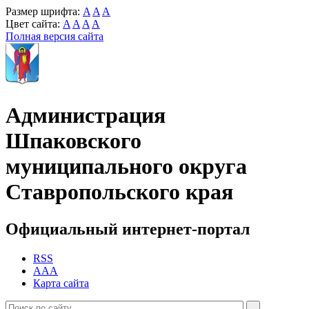
Размер шрифта:
A
A
A
Цвет сайта:
A
A
A
A
Полная версия сайта
Администрация
Шпаковского
муниципального округа
Ставропольского края
Официальный интернет-портал
RSS
AAA
Карта сайта