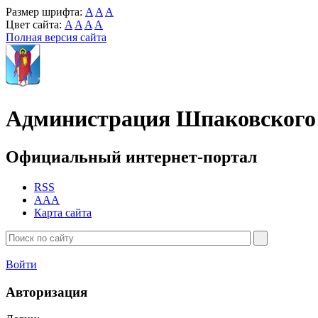
Размер шрифта:
A
A
A
Цвет сайта:
A
A
A
A
Полная версия сайта
Администрация Шпаковского 
Официальный интернет-портал
RSS
AAA
Карта сайта
Войти
Авторизация