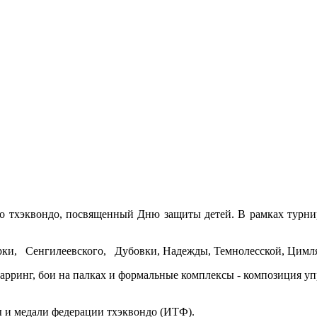
по тхэквондо, посвященный Дню защиты детей. В рамках турни
ки, Сенгилеевского, Дубовки, Надежды, Темнолесской, Цимля
ринг, бои на палках и формальные комплексы - композиция упр
и медали федерации тхэквондо (ИТФ).