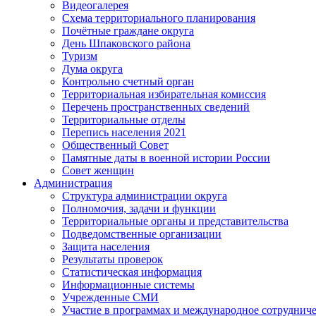
Видеогалерея
Схема территориального планирования
Почётные граждане округа
День Шпаковского района
Туризм
Дума округа
Контрольно счетный орган
Территориальная избирательная комиссия
Перечень пространственных сведений
Территориальные отделы
Перепись населения 2021
Общественный Совет
Памятные даты в военной истории России
Совет женщин
Администрация
Структура администрации округа
Полномочия, задачи и функции
Территориальные органы и представительства
Подведомственные организации
Защита населения
Результаты проверок
Статистическая информация
Информационные системы
Учрежденные СМИ
Участие в программах и международное сотруднич