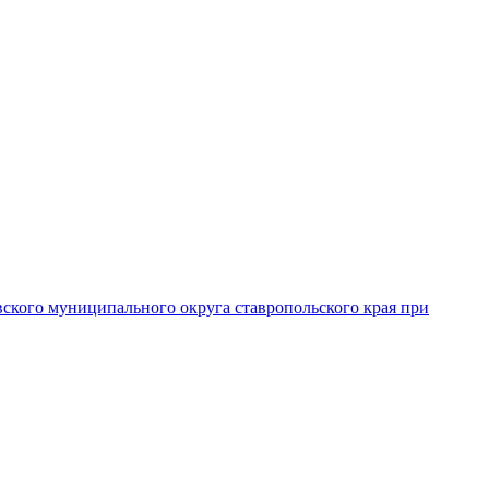
вского муниципального округа ставропольского края при