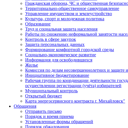
Гражданская оборона, ЧС и общественная безопасн
Территориально-общественное самоуправление
Управление имуществом и землеустройство
Культура, спорт и молодежная политика
Образование
Труд и социальная защита населения
Работы по снижению неформальной занятости насе
Контроль в сфере закупок
Защита персональных данных
Формирование комфортной городской среды
Социально-экономическое развитие
Информация для освободившихся
Жилье
Комиссия по делам несовершеннолетних и защите и
Инициативное бюджетирование
Рабочая группа по координации деятельности госу
осуществлении регистрации (учёта) избирателей
Муниципальный контроль
Открытый бюджет
Карта энергосервисного контракта г. Михайловск"
Обращения
Отправить письмо
Порядок и время приема
Установленные формы обращений
Порядок обжалования