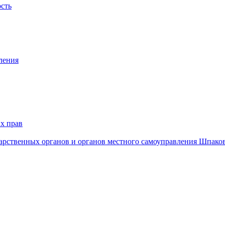
ость
ления
х прав
дарственных органов и органов местного самоуправления Шпако