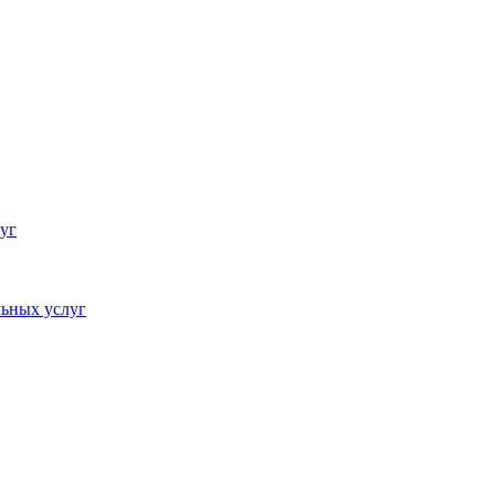
уг
ьных услуг