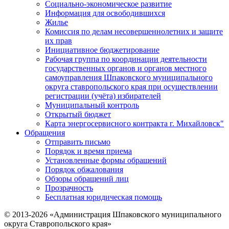
Социально-экономическое развитие
Информация для освободившихся
Жилье
Комиссия по делам несовершеннолетних и защите
их прав
Инициативное бюджетирование
Рабочая группа по координации деятельности
государственных органов и органов местного
самоуправления Шпаковского муниципального
округа ставропольского края при осуществлении
регистрации (учёта) избирателей
Муниципальный контроль
Открытый бюджет
Карта энергосервисного контракта г. Михайловск"
Обращения
Отправить письмо
Порядок и время приема
Установленные формы обращений
Порядок обжалования
Обзоры обращений лиц
Прозрачность
Бесплатная юридическая помощь
© 2013-2026 «Администрация Шпаковского муниципального
округа Ставропольского края»