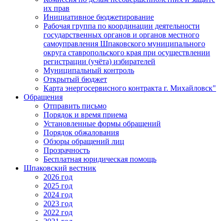
их прав
Инициативное бюджетирование
Рабочая группа по координации деятельности
государственных органов и органов местного
самоуправления Шпаковского муниципального
округа ставропольского края при осуществлении
регистрации (учёта) избирателей
Муниципальный контроль
Открытый бюджет
Карта энергосервисного контракта г. Михайловск"
Обращения
Отправить письмо
Порядок и время приема
Установленные формы обращений
Порядок обжалования
Обзоры обращений лиц
Прозрачность
Бесплатная юридическая помощь
Шпаковский вестник
2026 год
2025 год
2024 год
2023 год
2022 год