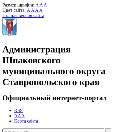
Размер шрифта:
A
A
A
Цвет сайта:
A
A
A
A
Полная версия сайта
Администрация
Шпаковского
муниципального округа
Ставропольского края
Официальный интернет-портал
RSS
AAA
Карта сайта