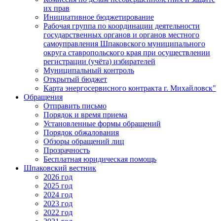
их прав
Инициативное бюджетирование
Рабочая группа по координации деятельности
государственных органов и органов местного
самоуправления Шпаковского муниципального
округа ставропольского края при осуществлении
регистрации (учёта) избирателей
Муниципальный контроль
Открытый бюджет
Карта энергосервисного контракта г. Михайловск"
Обращения
Отправить письмо
Порядок и время приема
Установленные формы обращений
Порядок обжалования
Обзоры обращений лиц
Прозрачность
Бесплатная юридическая помощь
Шпаковский вестник
2026 год
2025 год
2024 год
2023 год
2022 год