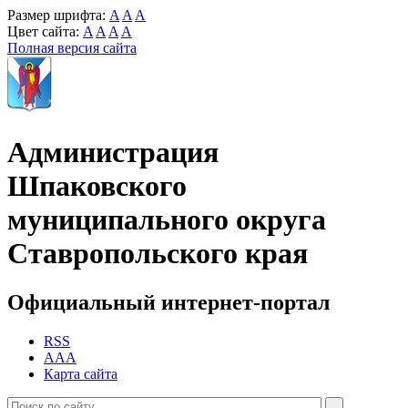
Размер шрифта:
A
A
A
Цвет сайта:
A
A
A
A
Полная версия сайта
Администрация
Шпаковского
муниципального округа
Ставропольского края
Официальный интернет-портал
RSS
AAA
Карта сайта