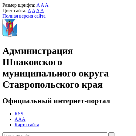
Размер шрифта:
A
A
A
Цвет сайта:
A
A
A
A
Полная версия сайта
Администрация
Шпаковского
муниципального округа
Ставропольского края
Официальный интернет-портал
RSS
AAA
Карта сайта