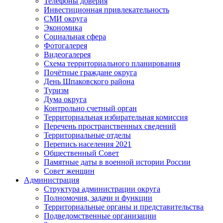
Телефоны доверия
Инвестиционная привлекательность
СМИ округа
Экономика
Социальная сфера
Фотогалерея
Видеогалерея
Схема территориального планирования
Почётные граждане округа
День Шпаковского района
Туризм
Дума округа
Контрольно счетный орган
Территориальная избирательная комиссия
Перечень пространственных сведений
Территориальные отделы
Перепись населения 2021
Общественный Совет
Памятные даты в военной истории России
Совет женщин
Администрация
Структура администрации округа
Полномочия, задачи и функции
Территориальные органы и представительства
Подведомственные организации