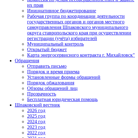
их прав
Инициативное бюджетирование
Рабочая группа по координации деятельности
государственных органов и органов местного
самоуправления Шпаковского муниципального
округа ставропольского края при осуществлении
регистрации (учёта) избирателей
Муниципальный контроль
Открытый бюджет
Карта энергосервисного контракта г. Михайловск"
Обращения
Отправить письмо
Порядок и время приема
Установленные формы обращений
Порядок обжалования
Обзоры обращений лиц
Прозрачность
Бесплатная юридическая помощь
Шпаковский вестник
2026 год
2025 год
2024 год
2023 год
2022 год