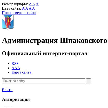
Размер шрифта:
A
A
A
Цвет сайта:
A
A
A
A
Полная версия сайта
Администрация Шпаковского 
Официальный интернет-портал
RSS
AAA
Карта сайта
Войти
Авторизация