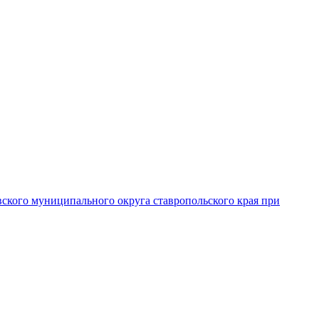
вского муниципального округа ставропольского края при