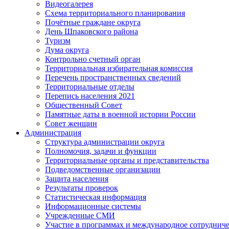
Видеогалерея
Схема территориального планирования
Почётные граждане округа
День Шпаковского района
Туризм
Дума округа
Контрольно счетный орган
Территориальная избирательная комиссия
Перечень пространственных сведений
Территориальные отделы
Перепись населения 2021
Общественный Совет
Памятные даты в военной истории России
Совет женщин
Администрация
Структура администрации округа
Полномочия, задачи и функции
Территориальные органы и представительства
Подведомственные организации
Защита населения
Результаты проверок
Статистическая информация
Информационные системы
Учрежденные СМИ
Участие в программах и международное сотруднич