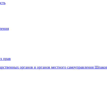
ость
ления
х прав
дарственных органов и органов местного самоуправления Шпако