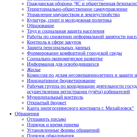
Гражданская оборона, ЧС и общественная безопасн
Территориально-общественное самоуправление
Управление имуществом и землеустройство
Культура, спорт и молодежная политика
Образование
Труд и социальная защита населения
Работы по снижению неформальной занятости насе
Контроль в сфере закупок
Защита персональных данных
Формирование комфортной городской среды
Социально-экономическое развитие
Информация для освободившихся
Жилье
Комиссия по делам несовершеннолетних и защите и
Инициативное бюджетирование
Рабочая группа по координации деятельности госу
осуществлении регистрации (учёта) избирателей
Муниципальный контроль
Открытый бюджет
Карта энергосервисного контракта г. Михайловск"
Обращения
Отправить письмо
Порядок и время приема
Установленные формы обращений
Порядок обжалования