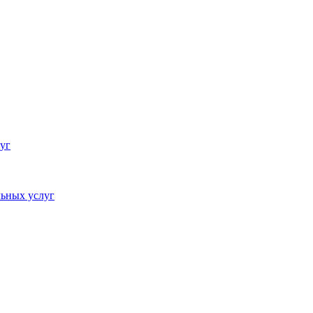
уг
ьных услуг