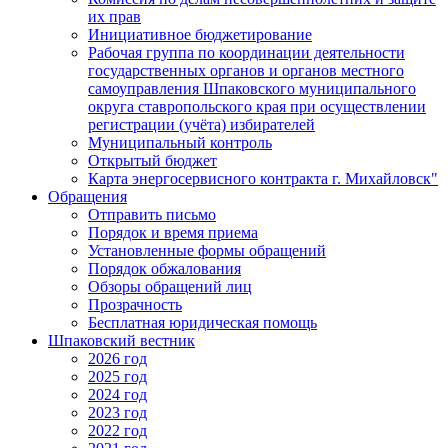
их прав
Инициативное бюджетирование
Рабочая группа по координации деятельности
государственных органов и органов местного
самоуправления Шпаковского муниципального
округа ставропольского края при осуществлении
регистрации (учёта) избирателей
Муниципальный контроль
Открытый бюджет
Карта энергосервисного контракта г. Михайловск"
Обращения
Отправить письмо
Порядок и время приема
Установленные формы обращений
Порядок обжалования
Обзоры обращений лиц
Прозрачность
Бесплатная юридическая помощь
Шпаковский вестник
2026 год
2025 год
2024 год
2023 год
2022 год