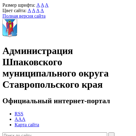
Размер шрифта:
A
A
A
Цвет сайта:
A
A
A
A
Полная версия сайта
Администрация
Шпаковского
муниципального округа
Ставропольского края
Официальный интернет-портал
RSS
AAA
Карта сайта