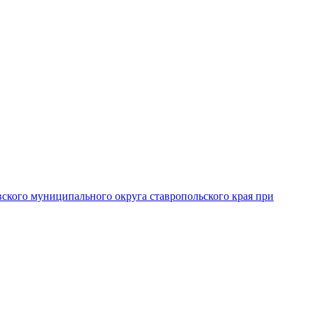
вского муниципального округа ставропольского края при