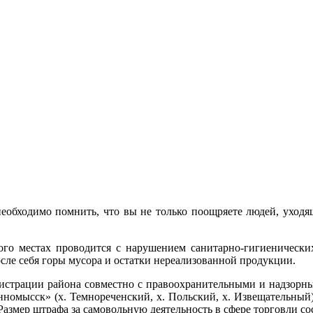
еобходимо помнить, что вы не только поощряете людей, уходящ
того местах проводится с нарушением санитарно-гигиеническ
сле себя горы мусора и остатки нереализованной продукции.
истрации района совместно с правоохранительными и надзорн
нномысск» (х. Темнореченский, х. Польский, х. Извещательный)
змер штрафа за самовольную деятельность в сфере торговли сос