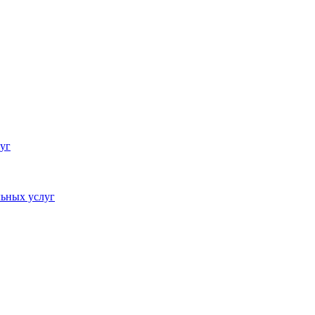
уг
ьных услуг