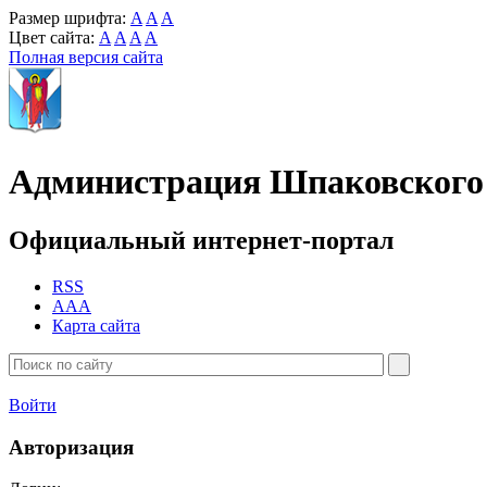
Размер шрифта:
A
A
A
Цвет сайта:
A
A
A
A
Полная версия сайта
Администрация Шпаковского 
Официальный интернет-портал
RSS
AAA
Карта сайта
Войти
Авторизация