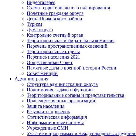
Видеогалерея
Схема территориального планирования
Почётные граждане округа
День Шпаковского района
Туризм
Дума округа
Контрольно счетный орган
Территориальная избирательная комиссия
Перечень пространственных сведений
Территориальные отделы
Перепись населения 2021
Общественный Совет
Памятные даты в военной истории России
Совет женщин
Администрация
Структура администрации округа
Полномочия, задачи и функции
Территориальные органы и представительства
Подведомственные организации
Защита населения
Результаты проверок
Статистическая информация
Информационные системы
Учрежденные СМИ
Участие в программах и международное сотруднич