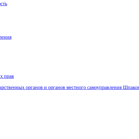
ость
ления
х прав
дарственных органов и органов местного самоуправления Шпако