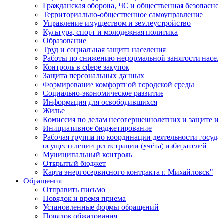
Гражданская оборона, ЧС и общественная безопасн
Территориально-общественное самоуправление
Управление имуществом и землеустройство
Культура, спорт и молодежная политика
Образование
Труд и социальная защита населения
Работы по снижению неформальной занятости насе
Контроль в сфере закупок
Защита персональных данных
Формирование комфортной городской среды
Социально-экономическое развитие
Информация для освободившихся
Жилье
Комиссия по делам несовершеннолетних и защите и
Инициативное бюджетирование
Рабочая группа по координации деятельности госу
осуществлении регистрации (учёта) избирателей
Муниципальный контроль
Открытый бюджет
Карта энергосервисного контракта г. Михайловск"
Обращения
Отправить письмо
Порядок и время приема
Установленные формы обращений
Порядок обжалования