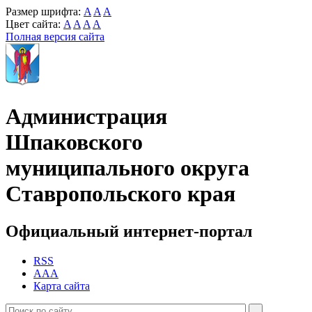
Размер шрифта:
A
A
A
Цвет сайта:
A
A
A
A
Полная версия сайта
Администрация
Шпаковского
муниципального округа
Ставропольского края
Официальный интернет-портал
RSS
AAA
Карта сайта