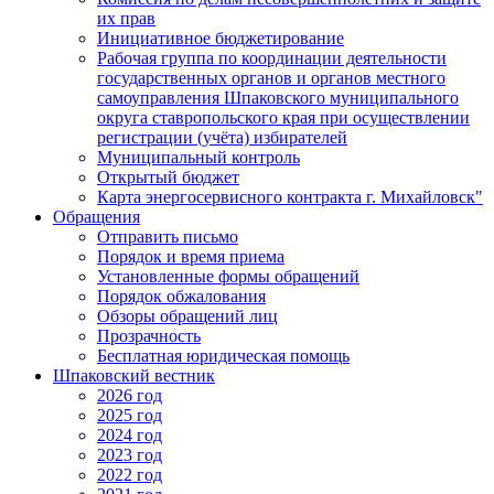
их прав
Инициативное бюджетирование
Рабочая группа по координации деятельности
государственных органов и органов местного
самоуправления Шпаковского муниципального
округа ставропольского края при осуществлении
регистрации (учёта) избирателей
Муниципальный контроль
Открытый бюджет
Карта энергосервисного контракта г. Михайловск"
Обращения
Отправить письмо
Порядок и время приема
Установленные формы обращений
Порядок обжалования
Обзоры обращений лиц
Прозрачность
Бесплатная юридическая помощь
Шпаковский вестник
2026 год
2025 год
2024 год
2023 год
2022 год