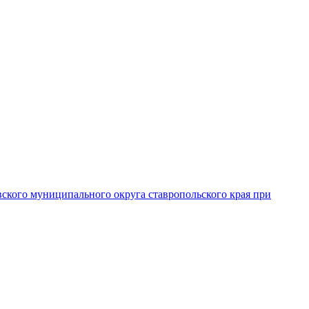
вского муниципального округа ставропольского края при