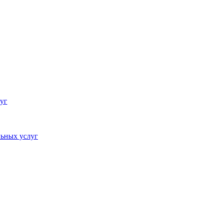
уг
ьных услуг