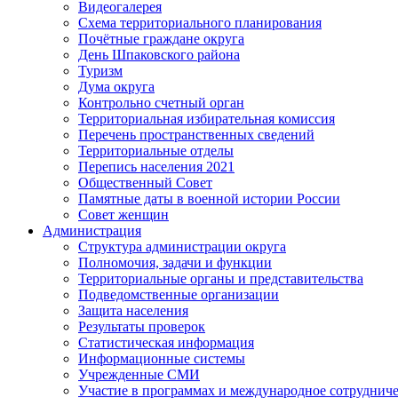
Видеогалерея
Схема территориального планирования
Почётные граждане округа
День Шпаковского района
Туризм
Дума округа
Контрольно счетный орган
Территориальная избирательная комиссия
Перечень пространственных сведений
Территориальные отделы
Перепись населения 2021
Общественный Совет
Памятные даты в военной истории России
Совет женщин
Администрация
Структура администрации округа
Полномочия, задачи и функции
Территориальные органы и представительства
Подведомственные организации
Защита населения
Результаты проверок
Статистическая информация
Информационные системы
Учрежденные СМИ
Участие в программах и международное сотруднич