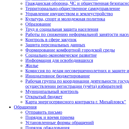
Гражданская оборона, ЧС и общественная безопасн
Территориально-общественное самоуправление
Управление имуществом и землеустройство
Культура, спорт и молодежная политика
Образование
Труд и социальная защита населения
Работы по снижению неформальной занятости насе
Контроль в сфере закупок
Защита персональных данных
Формирование комфортной городской среды
Социально-экономическое развитие
Информация для освободившихся
Жилье
Комиссия по делам несовершеннолетних и защите и
Инициативное бюджетирование
Рабочая группа по координации деятельности госу
осуществлении регистрации (учёта) избирателей
Муниципальный контроль
Открытый бюджет
Карта энергосервисного контракта г. Михайловск"
Обращения
Отправить письмо
Порядок и время приема
Установленные формы обращений
Порядок обжалования