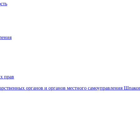
ость
ления
х прав
дарственных органов и органов местного самоуправления Шпако