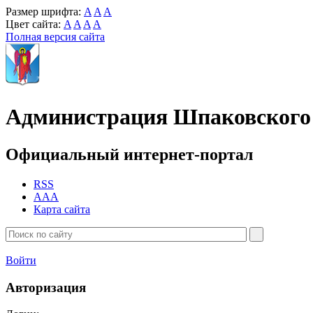
Размер шрифта:
A
A
A
Цвет сайта:
A
A
A
A
Полная версия сайта
Администрация Шпаковского 
Официальный интернет-портал
RSS
AAA
Карта сайта
Войти
Авторизация