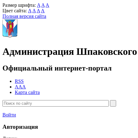
Размер шрифта:
A
A
A
Цвет сайта:
A
A
A
A
Полная версия сайта
Администрация Шпаковского 
Официальный интернет-портал
RSS
AAA
Карта сайта
Войти
Авторизация