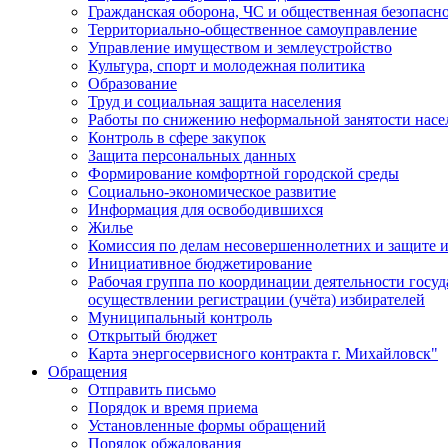
Гражданская оборона, ЧС и общественная безопасн
Территориально-общественное самоуправление
Управление имуществом и землеустройство
Культура, спорт и молодежная политика
Образование
Труд и социальная защита населения
Работы по снижению неформальной занятости насе
Контроль в сфере закупок
Защита персональных данных
Формирование комфортной городской среды
Социально-экономическое развитие
Информация для освободившихся
Жилье
Комиссия по делам несовершеннолетних и защите и
Инициативное бюджетирование
Рабочая группа по координации деятельности госу
осуществлении регистрации (учёта) избирателей
Муниципальный контроль
Открытый бюджет
Карта энергосервисного контракта г. Михайловск"
Обращения
Отправить письмо
Порядок и время приема
Установленные формы обращений
Порядок обжалования