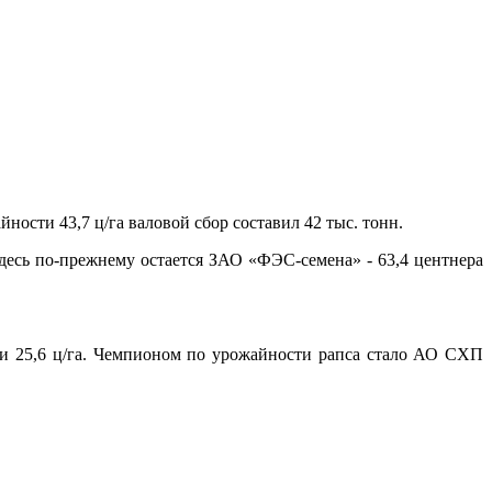
ности 43,7 ц/га валовой сбор составил 42 тыс. тонн.
десь по-прежнему остается ЗАО «ФЭС-семена» - 63,4 центнера
ти 25,6 ц/га. Чемпионом по урожайности рапса стало АО СХП