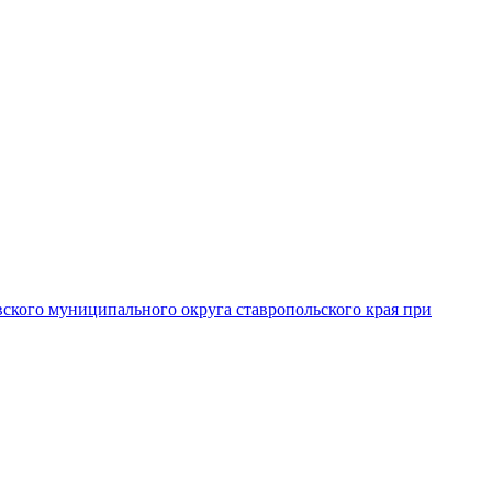
вского муниципального округа ставропольского края при