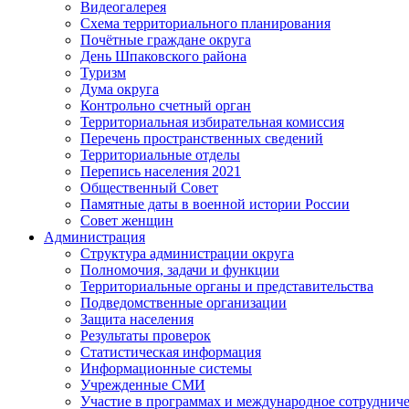
Видеогалерея
Схема территориального планирования
Почётные граждане округа
День Шпаковского района
Туризм
Дума округа
Контрольно счетный орган
Территориальная избирательная комиссия
Перечень пространственных сведений
Территориальные отделы
Перепись населения 2021
Общественный Совет
Памятные даты в военной истории России
Совет женщин
Администрация
Структура администрации округа
Полномочия, задачи и функции
Территориальные органы и представительства
Подведомственные организации
Защита населения
Результаты проверок
Статистическая информация
Информационные системы
Учрежденные СМИ
Участие в программах и международное сотруднич