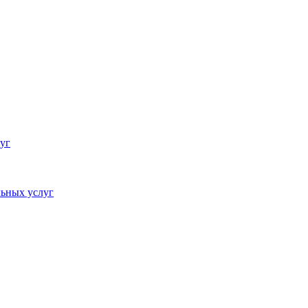
уг
ьных услуг