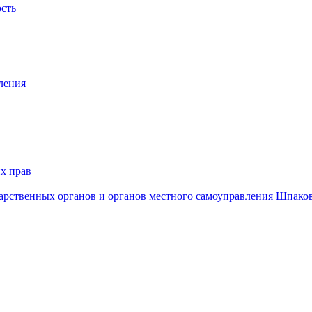
ость
ления
х прав
дарственных органов и органов местного самоуправления Шпако