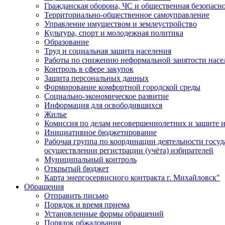
Гражданская оборона, ЧС и общественная безопасн
Территориально-общественное самоуправление
Управление имуществом и землеустройство
Культура, спорт и молодежная политика
Образование
Труд и социальная защита населения
Работы по снижению неформальной занятости насе
Контроль в сфере закупок
Защита персональных данных
Формирование комфортной городской среды
Социально-экономическое развитие
Информация для освободившихся
Жилье
Комиссия по делам несовершеннолетних и защите и
Инициативное бюджетирование
Рабочая группа по координации деятельности госу
осуществлении регистрации (учёта) избирателей
Муниципальный контроль
Открытый бюджет
Карта энергосервисного контракта г. Михайловск"
Обращения
Отправить письмо
Порядок и время приема
Установленные формы обращений
Порядок обжалования