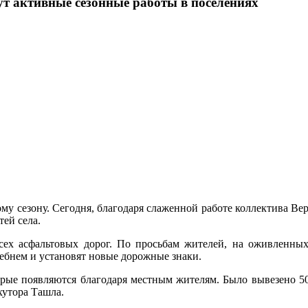
 активные сезонные работы в поселениях
ому сезону. Сегодня, благодаря слаженной работе коллектива В
тей села.
ех асфальтовых дорог. По просьбам жителей, на оживленных
щебнем и установят новые дорожные знаки.
ые появляются благодаря местным жителям. Было вывезено 50
хутора Ташла.