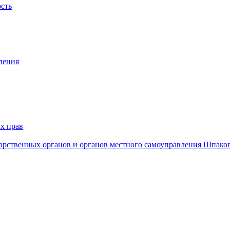
ость
ления
х прав
дарственных органов и органов местного самоуправления Шпако