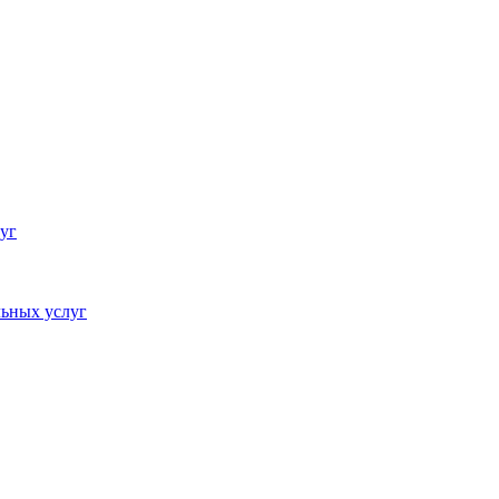
уг
ьных услуг