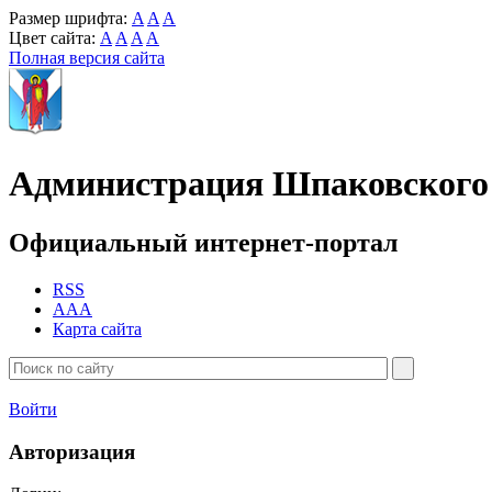
Размер шрифта:
A
A
A
Цвет сайта:
A
A
A
A
Полная версия сайта
Администрация Шпаковского 
Официальный интернет-портал
RSS
AAA
Карта сайта
Войти
Авторизация