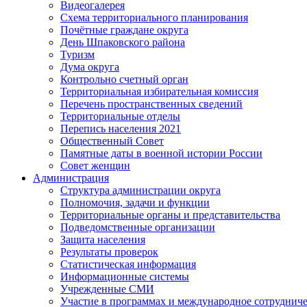
Видеогалерея
Схема территориального планирования
Почётные граждане округа
День Шпаковского района
Туризм
Дума округа
Контрольно счетный орган
Территориальная избирательная комиссия
Перечень пространственных сведений
Территориальные отделы
Перепись населения 2021
Общественный Совет
Памятные даты в военной истории России
Совет женщин
Администрация
Структура администрации округа
Полномочия, задачи и функции
Территориальные органы и представительства
Подведомственные организации
Защита населения
Результаты проверок
Статистическая информация
Информационные системы
Учрежденные СМИ
Участие в программах и международное сотруднич