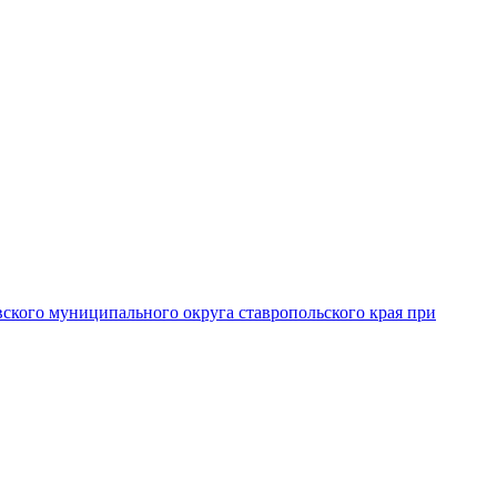
вского муниципального округа ставропольского края при