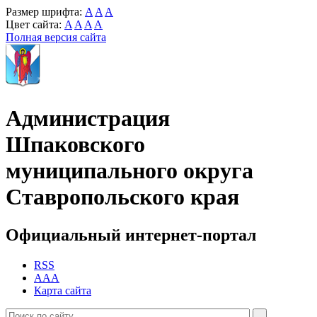
Размер шрифта:
A
A
A
Цвет сайта:
A
A
A
A
Полная версия сайта
Администрация
Шпаковского
муниципального округа
Ставропольского края
Официальный интернет-портал
RSS
AAA
Карта сайта