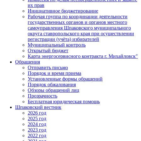
их прав
Инициативное бюджетирование
Рабочая группа по координации деятельности
государственных органов и органов местного
самоуправления Шпаковского муниципального
округа ставропольского края при осуществлении
регистрации (учёта) избирателей
Муниципальный контроль
Открытый бюджет
Карта энергосервисного контракта г. Михайловск"
Обращения
Отправить письмо
Порядок и время приема
Установленные формы обращений
Порядок обжалования
Обзоры обращений лиц
Прозрачность
Бесплатная юридическая помощь
Шпаковский вестник
2026 год
2025 год
2024 год
2023 год
2022 год