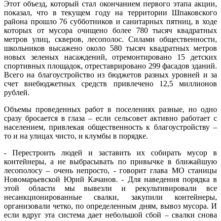
Этот объезд, который стал окончанием первого этапа акции,
показал, что в текущем году на территории Шпаковского
района прошло 76 субботников и санитарных пятниц, в ходе
которых от мусора очищено более 780 тысяч квадратных
метров улиц, скверов, лесополос. Силами общественности,
школьников высажено около 580 тысяч квадратных метров
новых зеленых насаждений, отремонтировано 15 детских
спортивных площадок, отреставрировано 299 фасадов зданий.
Всего на благоустройство из бюджетов разных уровней и за
счет внебюджетных средств привлечено 12,5 миллионов
рублей.
Объемы проведенных работ в поселениях разные, но одно
сразу бросается в глаза – если сельсовет активно работает с
населением, привлекая общественность к благоустройству –
то и на улицах чисто, и клумбы в порядке.
- Перестроить людей и заставить их собирать мусор в
контейнеры, а не выбрасывать по привычке в ближайшую
лесополосу – очень непросто, - говорит глава МО станицы
Новомарьевской Юрий Качанов. - Для наведения порядка в
этой области мы вывезли и рекультивировали все
несанкционированные свалки, закупили контейнеры,
организовали четко, по определенным дням, вывоз мусора. И
если вдруг эта система дает небольшой сбой – свалки снова