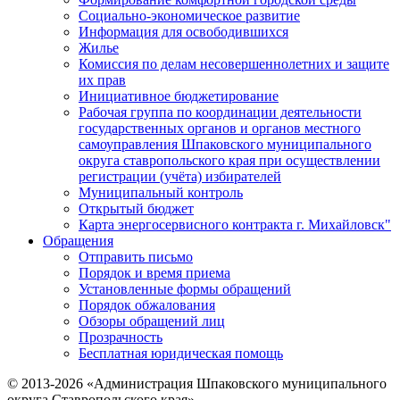
Социально-экономическое развитие
Информация для освободившихся
Жилье
Комиссия по делам несовершеннолетних и защите
их прав
Инициативное бюджетирование
Рабочая группа по координации деятельности
государственных органов и органов местного
самоуправления Шпаковского муниципального
округа ставропольского края при осуществлении
регистрации (учёта) избирателей
Муниципальный контроль
Открытый бюджет
Карта энергосервисного контракта г. Михайловск"
Обращения
Отправить письмо
Порядок и время приема
Установленные формы обращений
Порядок обжалования
Обзоры обращений лиц
Прозрачность
Бесплатная юридическая помощь
© 2013-2026 «Администрация Шпаковского муниципального
округа Ставропольского края»