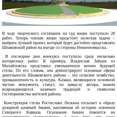
В ходе творческого состязания на суд жюри поступило 28
работ. Теперь членам жюри предстоит нелегкая задача –
выбрать лучший проект, который будет достойно представлять
Шпаковский район на въезде со стороны Невинномысска.
В последние дни конкурса поступило сразу несколько
интересных работ. К примеру, Владислав Зайцев из
Михайловска представил уменьшенную копию будущей
стелы. По его словам, она демонстрирует основные сферы
деятельности Шпаковского района – это сельское хозяйство,
промышленность и культура. Казаки, являющиеся основной
частью монумента, станут, по замыслу автора, знаком
возрождающихся казачьих традиций и символом
гостеприимства жителей района.
Конструкция стелы Ростислава Лескина отсылает к образу
дозорной казачьей башни, напоминая об истории освоения
Северного Кавказа. Основание башни покоится на
искусственном холме-кургане, в знак того, что наша