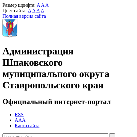
Размер шрифта:
A
A
A
Цвет сайта:
A
A
A
A
Полная версия сайта
Администрация
Шпаковского
муниципального округа
Ставропольского края
Официальный интернет-портал
RSS
AAA
Карта сайта