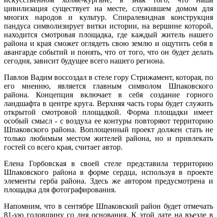
цивилизация существует на месте, служившем домом для
многих народов и культур. Спиралевидная конструкция
пандуса символизирует витки истории, на вершине которой,
находится смотровая площадка, где каждый житель нашего
района и края сможет оглядеть свою землю и ощутить себя в
авангарде событий и понять, что от того, что он будет делать
сегодня, зависит будущее всего нашего региона.
Павлов Вадим воссоздал в стеле гору Стрижамент, которая, по
его мнению, является главным символом Шпаковского
района. Концепция включает в себя создание горного
ландшафта в центре круга. Верхняя часть горы будет служить
открытой смотровой площадкой. Форма площадки имеет
особый смысл - с воздуха ее контуры повторяют территорию
Шпаковского района. Воплощенный проект должен стать не
только любимым местом жителей района, но и привлекать
гостей со всего края, считает автор.
Елена Горбовская в своей стеле представила территорию
Шпаковского района в форме сердца, используя в проекте
элементы герба района. Здесь же автором предусмотрена и
площадка для фотографирования.
Напомним, что в сентябре Шпаковский район будет отмечать
81-ую годовщину со дня основания. К этой дате на въезде в