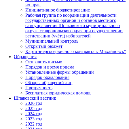
их прав
Инициативное бюджетирование
Рабочая группа по координации деятельности
государственных органов и органов местного
самоуправления Шпаковского муниципального
округа ставропольского края при осуществлении
регистрации (учёта) избирателей
Муниципальный контроль
Открытый бюджет
Карта энергосервисного контракта г. Михайловск"
Обращения
Отправить письмо
Порядок и время приема
Установленные формы обращений
Порядок обжалования
Обзоры обращений лиц
Прозрачность
Бесплатная юридическая помощь
Шпаковский вестник
2026 год
2025 год
2024 год
2023 год
2022 год